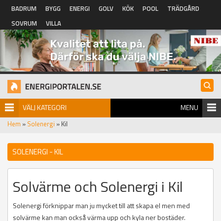
Hoppa till huvudinnehåll
BADRUM
BYGG
ENERGI
GOLV
KÖK
POOL
TRÄDGÅRD
SOVRUM
VILLA
VÄLJ KATEGORI
MENU
Hem
»
Solenergi
» Kil
SOLENERGI - KIL
Solvärme och Solenergi i Kil
Solenergi förknippar man ju mycket till att skapa el men med
solvärme kan man också värma upp och kyla ner bostäder.