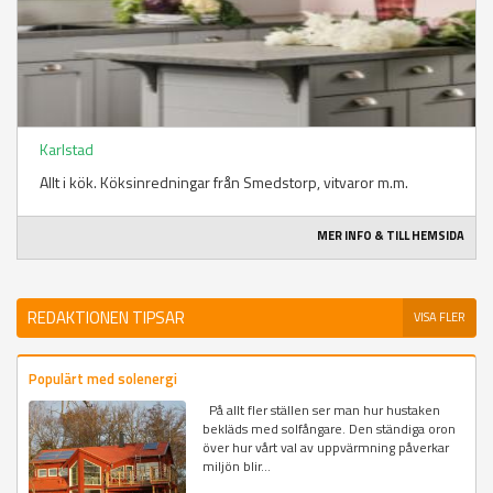
Karlstad
Allt i kök. Köksinredningar från Smedstorp, vitvaror m.m.
MER INFO & TILL HEMSIDA
REDAKTIONEN TIPSAR
VISA FLER
Populärt med solenergi
På allt fler ställen ser man hur hustaken
bekläds med solfångare. Den ständiga oron
över hur vårt val av uppvärmning påverkar
miljön blir...