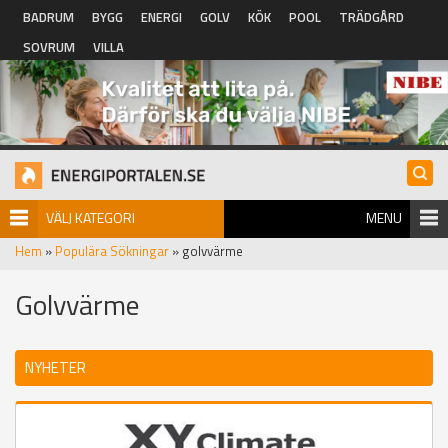
Hoppa till huvudinnehåll
BADRUM
BYGG
ENERGI
GOLV
KÖK
POOL
TRÄDGÅRD
SOVRUM
VILLA
VÄLJ KATEGORI
MENU
Hem
»
Populära Sökningar
» golvvärme
Golvvärme
NYHETER