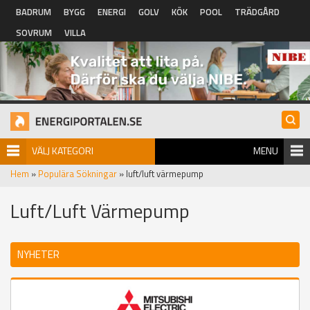
Hoppa till huvudinnehåll
BADRUM
BYGG
ENERGI
GOLV
KÖK
POOL
TRÄDGÅRD
SOVRUM
VILLA
VÄLJ KATEGORI
MENU
Hem
»
Populära Sökningar
» luft/luft värmepump
Luft/luft Värmepump
NYHETER