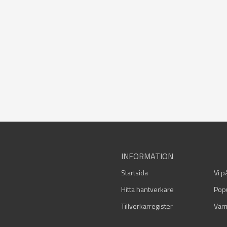
INFORMATION
Startsida
Vi p
Hitta hantverkare
Pop
Tillverkarregister
Vär