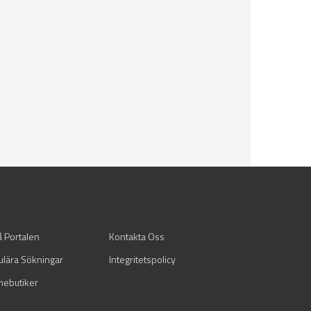
å Portalen
Kontakta Oss
ulära Sökningar
Integritetspolicy
mebutiker