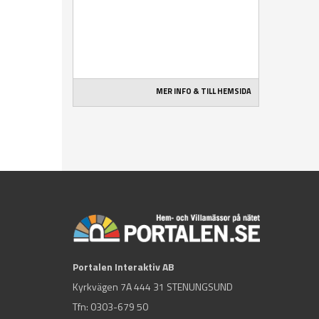
MER INFO & TILL HEMSIDA
Portalen Interaktiv AB
Kyrkvägen 7A 444 31 STENUNGSUND
Tfn:
0303-679 50