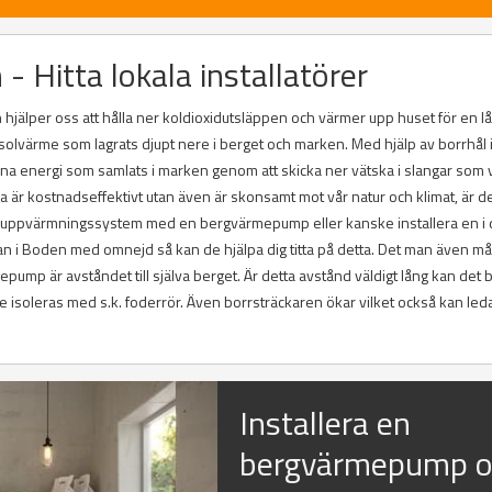
 Hitta lokala installatörer
hjälper oss att hålla ner koldioxidutsläppen och värmer upp huset för en l
 solvärme som lagrats djupt nere i berget och marken. Med hjälp av borrhål 
 energi som samlats i marken genom att skicka ner vätska i slangar som
a är kostnadseffektivt utan även är skonsamt mot vår natur och klimat, är d
e uppvärmningssystem med en bergvärmepump eller kanske installera en i 
an i Boden med omnejd så kan de hjälpa dig titta på detta. Det man även m
epump är avståndet till själva berget. Är detta avstånd väldigt lång kan det bl
e isoleras med s.k. foderrör. Även borrsträckaren ökar vilket också kan leda 
Installera en
bergvärmepump 