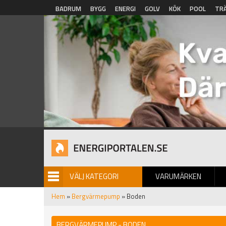
Hoppa till huvudinnehåll
BADRUM
BYGG
ENERGI
GOLV
KÖK
POOL
TR
VÄLJ KATEGORI
VARUMÄRKEN
BILDGALLERI
Hem
»
Bergvärmepump
» Boden
BERGVÄRMEPUMP - BODEN