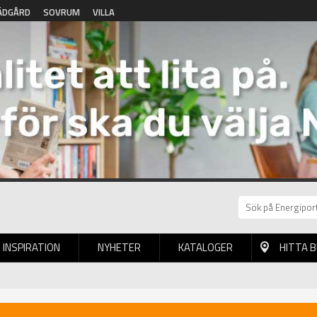
ÄDGÅRD
SOVRUM
VILLA
INSPIRATION
NYHETER
KATALOGER
HITTA 