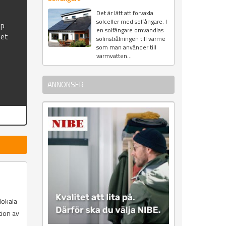
Det är lätt att förväxla
solceller med solfångare. I
mp
en solfångare omvandlas
set
solinstrålningen till värme
som man använder till
varmvatten...
ANNONSER
lokala
tion av