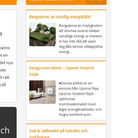
Bergvärme, en oändlig energikälla?
Bergvärme är möjligheten
att utvinna solens nästan
åg
oändliga energi ur marken.
i
Vi har inte råd att varje
dag låta denna utsläppsfria
 värms
energi...
et en
det nya
Design som känns – Uponor Smatrix
åste
Style
i rätt
●Denna artikel är en
till
annons från Uponor Nya
Uponor Smatrix Style
optimerar
inomhusklimatet med
lägre energikostnader och
högre komfort som...
och
Vad är skillnaden på Solceller och
Solfångare