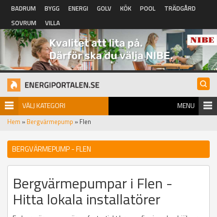
Hoppa till huvudinnehåll
BADRUM
BYGG
ENERGI
GOLV
KÖK
POOL
TRÄDGÅRD
SOVRUM
VILLA
VÄLJ KATEGORI
MENU
Hem
»
Bergvärmepump
» Flen
BERGVÄRMEPUMP - FLEN
Bergvärmepumpar i Flen -
Hitta lokala installatörer