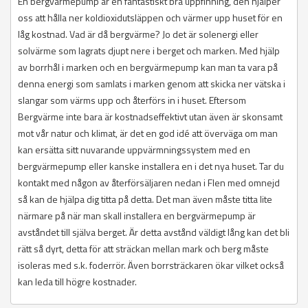
En bergvärmepump är en fantastiskt bra uppfinning, den hjälper
oss att hålla ner koldioxidutsläppen och värmer upp huset för en
låg kostnad. Vad är då bergvärme? Jo det är solenergi eller
solvärme som lagrats djupt nere i berget och marken. Med hjälp
av borrhål i marken och en bergvärmepump kan man ta vara på
denna energi som samlats i marken genom att skicka ner vätska i
slangar som värms upp och återförs in i huset. Eftersom
Bergvärme inte bara är kostnadseffektivt utan även är skonsamt
mot vår natur och klimat, är det en god idé att överväga om man
kan ersätta sitt nuvarande uppvärmningssystem med en
bergvärmepump eller kanske installera en i det nya huset. Tar du
kontakt med någon av återförsäljaren nedan i Flen med omnejd
så kan de hjälpa dig titta på detta. Det man även måste titta lite
närmare på när man skall installera en bergvärmepump är
avståndet till själva berget. Är detta avstånd väldigt lång kan det bli
rätt så dyrt, detta för att sträckan mellan mark och berg måste
isoleras med s.k. foderrör. Även borrsträckaren ökar vilket också
kan leda till högre kostnader.