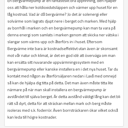
En bergvärmepump är en fantastiskt bra uppfinning, den hjälper
oss att hålla ner koldioxidutsläppen och värmer upp huset för en
låg kostnad. Vad är då bergvärme? Jo det är solenergi eller
solvärme som lagrats djupt nere i berget och marken. Med hjälp
av borrhål i marken och en bergvärmepump kan man ta vara på
denna energi som samlats i marken genom att skicka ner vätska i
slangar som värms upp och återförs in i huset. Eftersom
Bergvärme inte bara är kostnadseffektivt utan även är skonsamt
mot vår natur och klimat, är det en god idé att överväga om man
kan ersätta sitt nuvarande uppvärmningssystem med en
bergvärmepump eller kanske installera en i det nya huset. Tar du
kontakt med någon av återförsäljaren nedan i Laxå med omnejd
så kan de hjälpa dig titta på detta. Det man även måste titta lite
närmare på när man skall installera en bergvärmepump är
avståndet till själva berget. Är detta avstånd väldigt lång kan det bli
rätt så dyrt, detta för att sträckan mellan mark och berg måste
isoleras med s.k. foderrör. Även borrsträckaren ökar vilket också
kan leda till högre kostnader.