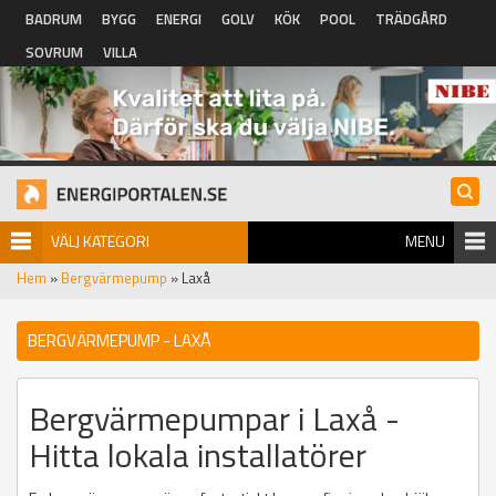
Hoppa till huvudinnehåll
BADRUM
BYGG
ENERGI
GOLV
KÖK
POOL
TRÄDGÅRD
SOVRUM
VILLA
VÄLJ KATEGORI
MENU
Hem
»
Bergvärmepump
» Laxå
BERGVÄRMEPUMP - LAXÅ
Bergvärmepumpar i Laxå -
Hitta lokala installatörer