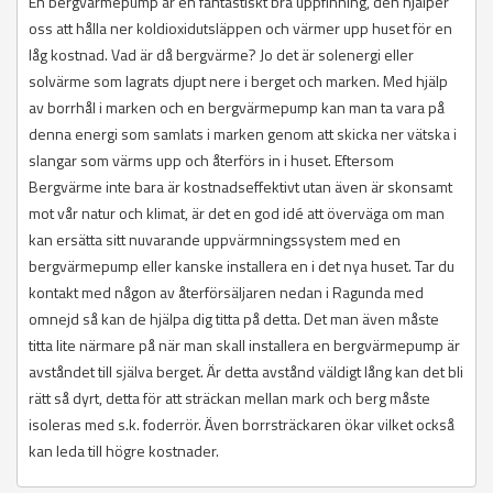
En bergvärmepump är en fantastiskt bra uppfinning, den hjälper
oss att hålla ner koldioxidutsläppen och värmer upp huset för en
låg kostnad. Vad är då bergvärme? Jo det är solenergi eller
solvärme som lagrats djupt nere i berget och marken. Med hjälp
av borrhål i marken och en bergvärmepump kan man ta vara på
denna energi som samlats i marken genom att skicka ner vätska i
slangar som värms upp och återförs in i huset. Eftersom
Bergvärme inte bara är kostnadseffektivt utan även är skonsamt
mot vår natur och klimat, är det en god idé att överväga om man
kan ersätta sitt nuvarande uppvärmningssystem med en
bergvärmepump eller kanske installera en i det nya huset. Tar du
kontakt med någon av återförsäljaren nedan i Ragunda med
omnejd så kan de hjälpa dig titta på detta. Det man även måste
titta lite närmare på när man skall installera en bergvärmepump är
avståndet till själva berget. Är detta avstånd väldigt lång kan det bli
rätt så dyrt, detta för att sträckan mellan mark och berg måste
isoleras med s.k. foderrör. Även borrsträckaren ökar vilket också
kan leda till högre kostnader.