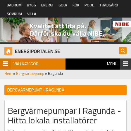
Hoppa till huvudinnehåll
BADRUM
BYGG
ENERGI
GOLV
KÖK
POOL
TRÄDGÅRD
SOVRUM
VILLA
VÄLJ KATEGORI
MENU
Hem
»
Bergvärmepump
» Ragunda
BERGVÄRMEPUMP - RAGUNDA
Bergvärmepumpar i Ragunda -
Hitta lokala installatörer