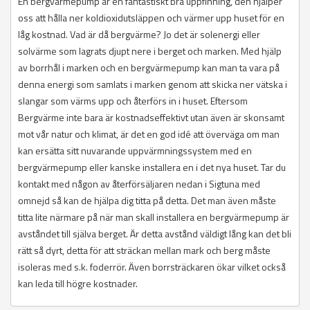
En bergvärmepump är en fantastiskt bra uppfinning, den hjälper
oss att hålla ner koldioxidutsläppen och värmer upp huset för en
låg kostnad. Vad är då bergvärme? Jo det är solenergi eller
solvärme som lagrats djupt nere i berget och marken. Med hjälp
av borrhål i marken och en bergvärmepump kan man ta vara på
denna energi som samlats i marken genom att skicka ner vätska i
slangar som värms upp och återförs in i huset. Eftersom
Bergvärme inte bara är kostnadseffektivt utan även är skonsamt
mot vår natur och klimat, är det en god idé att överväga om man
kan ersätta sitt nuvarande uppvärmningssystem med en
bergvärmepump eller kanske installera en i det nya huset. Tar du
kontakt med någon av återförsäljaren nedan i Sigtuna med
omnejd så kan de hjälpa dig titta på detta. Det man även måste
titta lite närmare på när man skall installera en bergvärmepump är
avståndet till själva berget. Är detta avstånd väldigt lång kan det bli
rätt så dyrt, detta för att sträckan mellan mark och berg måste
isoleras med s.k. foderrör. Även borrsträckaren ökar vilket också
kan leda till högre kostnader.