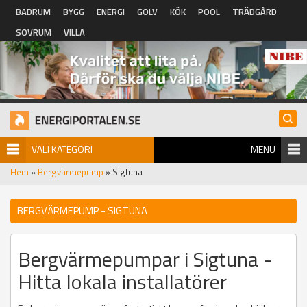
Hoppa till huvudinnehåll
BADRUM
BYGG
ENERGI
GOLV
KÖK
POOL
TRÄDGÅRD
SOVRUM
VILLA
VÄLJ KATEGORI
MENU
Hem
»
Bergvärmepump
» Sigtuna
BERGVÄRMEPUMP - SIGTUNA
Bergvärmepumpar i Sigtuna -
Hitta lokala installatörer