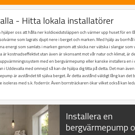
a - Hitta lokala installatörer
hjälper oss att hålla ner koldioxidutsläppen och värmer upp huset för en l
 solvärme som lagrats djupt nere i berget och marken. Med hjälp av borrhål 
 energi som samlats i marken genom att skicka ner vätska i slangar som
a är kostnadseffektivt utan även är skonsamt mot vår natur och klimat, är d
e uppvärmningssystem med en bergvärmepump eller kanske installera en i 
n i Uddevalla med omnejd så kan de hjälpa dig titta på detta. Det man äve
epump är avståndet till själva berget. Är detta avstånd väldigt lång kan det bl
e isoleras med s.k. foderrör. Även borrsträckaren ökar vilket också kan leda 
Installera en
bergvärmepump 