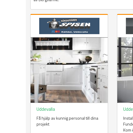
Uddevalla
Udde
Få hjälp av kunnig personal till dina
Insta
projekt
Funde
Kom in