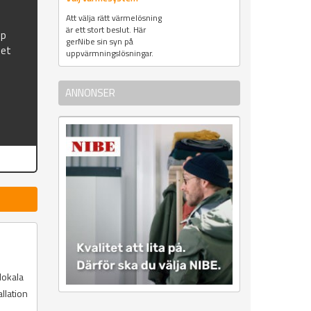
Att välja rätt värmelösning
är ett stort beslut. Här
mp
gerNibe sin syn på
set
uppvärmningslösningar.
ANNONSER
lokala
llation