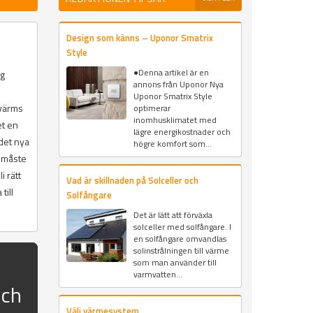
Design som känns – Uponor Smatrix
Style
●Denna artikel är en
åg
annons från Uponor Nya
i
Uponor Smatrix Style
 värms
optimerar
inomhusklimatet med
et en
lägre energikostnader och
det nya
högre komfort som...
n måste
i rätt
Vad är skillnaden på Solceller och
till
Solfångare
Det är lätt att förväxla
solceller med solfångare. I
en solfångare omvandlas
solinstrålningen till värme
som man använder till
varmvatten...
och
Välj värmesystem