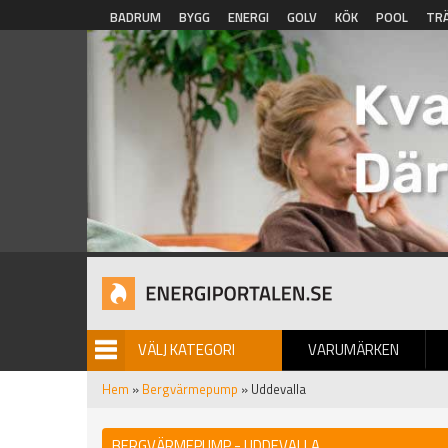
Hoppa till huvudinnehåll
BADRUM
BYGG
ENERGI
GOLV
KÖK
POOL
TR
VÄLJ KATEGORI
VARUMÄRKEN
BILDGALLERI
Hem
»
Bergvärmepump
» Uddevalla
BERGVÄRMEPUMP - UDDEVALLA