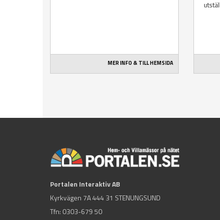
utstä
MER INFO & TILL HEMSIDA
Portalen Interaktiv AB
Kyrkvägen 7A 444 31 STENUNGSUND
Tfn:
0303-679 50