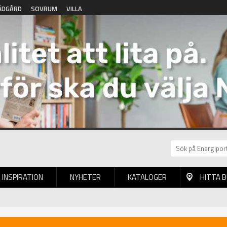
ÄDGÅRD
SOVRUM
VILLA
INSPIRATION
NYHETER
KATALOGER
HITTA 