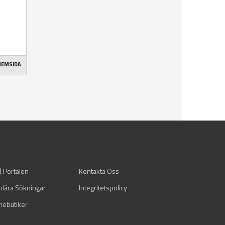
 HEMSIDA
å Portalen
Kontakta Oss
ulära Sökningar
Integritetspolicy
mebutiker