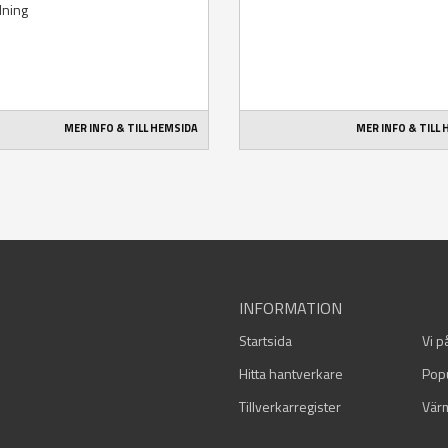
llning
MER INFO & TILL HEMSIDA
MER INFO & TILL
INFORMATION
Startsida
Vi p
Hitta hantverkare
Pop
Tillverkarregister
Vär