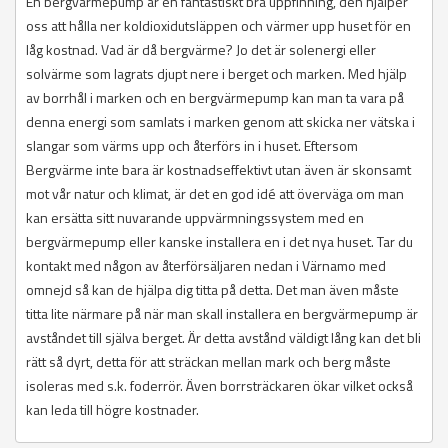
En bergvärmepump är en fantastiskt bra uppfinning, den hjälper
oss att hålla ner koldioxidutsläppen och värmer upp huset för en
låg kostnad. Vad är då bergvärme? Jo det är solenergi eller
solvärme som lagrats djupt nere i berget och marken. Med hjälp
av borrhål i marken och en bergvärmepump kan man ta vara på
denna energi som samlats i marken genom att skicka ner vätska i
slangar som värms upp och återförs in i huset. Eftersom
Bergvärme inte bara är kostnadseffektivt utan även är skonsamt
mot vår natur och klimat, är det en god idé att överväga om man
kan ersätta sitt nuvarande uppvärmningssystem med en
bergvärmepump eller kanske installera en i det nya huset. Tar du
kontakt med någon av återförsäljaren nedan i Värnamo med
omnejd så kan de hjälpa dig titta på detta. Det man även måste
titta lite närmare på när man skall installera en bergvärmepump är
avståndet till själva berget. Är detta avstånd väldigt lång kan det bli
rätt så dyrt, detta för att sträckan mellan mark och berg måste
isoleras med s.k. foderrör. Även borrsträckaren ökar vilket också
kan leda till högre kostnader.