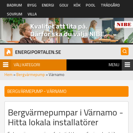
Hoppa till huvudinnehåll
BADRUM
BYGG
ENERGI
GOLV
KÖK
POOL
TRÄDGÅRD
SOVRUM
VILLA
VÄLJ KATEGORI
MENU
Hem
»
Bergvärmepump
» Värnamo
BERGVÄRMEPUMP - VÄRNAMO
Bergvärmepumpar i Värnamo -
Hitta lokala installatörer