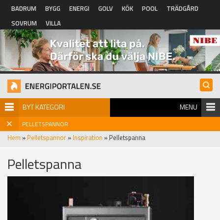
Hoppa till huvudinnehåll
BADRUM
BYGG
ENERGI
GOLV
KÖK
POOL
TRÄDGÅRD
SOVRUM
VILLA
BYT KATEGORI
MENU
PELLETSPANNOR
Hem
»
Pelletspannor
»
Inspiration
» Pelletspanna
Pelletspanna