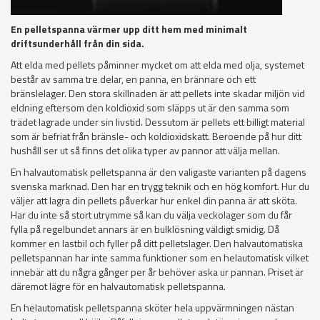
En pelletspanna värmer upp ditt hem med minimalt
driftsunderhåll från din sida.
Att elda med pellets påminner mycket om att elda med olja, systemet
består av samma tre delar, en panna, en brännare och ett
bränslelager. Den stora skillnaden är att pellets inte skadar miljön vid
eldning eftersom den koldioxid som släpps ut är den samma som
trädet lagrade under sin livstid. Dessutom är pellets ett billigt material
som är befriat från bränsle- och koldioxidskatt. Beroende på hur ditt
hushåll ser ut så finns det olika typer av pannor att välja mellan.
En halvautomatisk pelletspanna är den valigaste varianten på dagens
svenska marknad. Den har en trygg teknik och en hög komfort. Hur du
väljer att lagra din pellets påverkar hur enkel din panna är att sköta.
Har du inte så stort utrymme så kan du välja veckolager som du får
fylla på regelbundet annars är en bulklösning väldigt smidig. Då
kommer en lastbil och fyller på ditt pelletslager. Den halvautomatiska
pelletspannan har inte samma funktioner som en helautomatisk vilket
innebär att du några gånger per år behöver aska ur pannan. Priset är
däremot lägre för en halvautomatisk pelletspanna.
En helautomatisk pelletspanna sköter hela uppvärmningen nästan