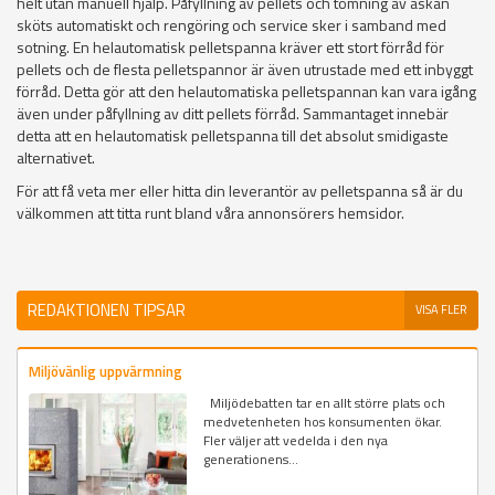
helt utan manuell hjälp. Påfyllning av pellets och tömning av askan
sköts automatiskt och rengöring och service sker i samband med
sotning. En helautomatisk pelletspanna kräver ett stort förråd för
pellets och de flesta pelletspannor är även utrustade med ett inbyggt
förråd. Detta gör att den helautomatiska pelletspannan kan vara igång
även under påfyllning av ditt pellets förråd. Sammantaget innebär
detta att en helautomatisk pelletspanna till det absolut smidigaste
alternativet.
För att få veta mer eller hitta din leverantör av pelletspanna så är du
välkommen att titta runt bland våra annonsörers hemsidor.
REDAKTIONEN TIPSAR
VISA FLER
Miljövänlig uppvärmning
Miljödebatten tar en allt större plats och
medvetenheten hos konsumenten ökar.
Fler väljer att vedelda i den nya
generationens...