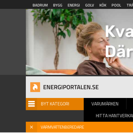
Hoppa till huvudinnehåll
BADRUM
BYGG
ENERGI
GOLV
KÖK
POOL
TR
BYT KATEGORI
VARUMÄRKEN
HITTA HANTVERKA
Hem
»
Varmvattenberedare
» Varmvattenberedare - Katalog
X
VARMVATTENBEREDARE