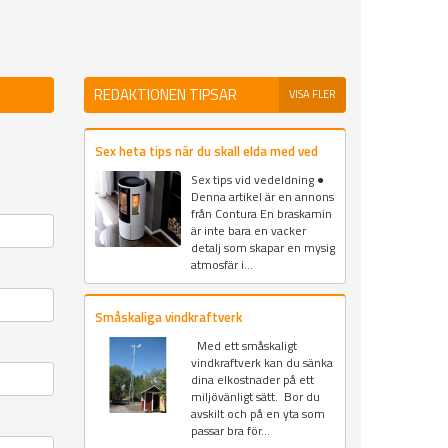
REDAKTIONEN TIPSAR
VISA FLER
Sex heta tips när du skall elda med ved
Sex tips vid vedeldning ●
Denna artikel är en annons
från Contura En braskamin
är inte bara en vacker
detalj som skapar en mysig
atmosfär i...
Småskaliga vindkraftverk
Med ett småskaligt
vindkraftverk kan du sänka
dina elkostnader på ett
miljövänligt sätt. Bor du
avskilt och på en yta som
passar bra för...