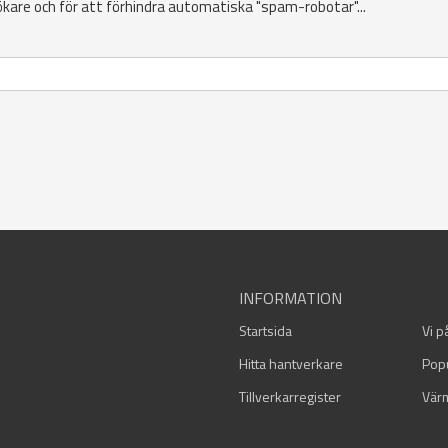
ökare och för att förhindra automatiska "spam-robotar"...
INFORMATION
Startsida
Vi p
Hitta hantverkare
Pop
Tillverkarregister
Vär