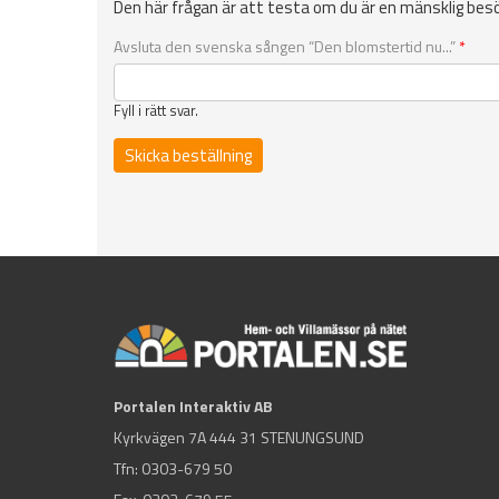
Den här frågan är att testa om du är en mänsklig bes
Avsluta den svenska sången “Den blomstertid nu...”
*
Fyll i rätt svar.
Portalen Interaktiv AB
Kyrkvägen 7A 444 31 STENUNGSUND
Tfn:
0303-679 50