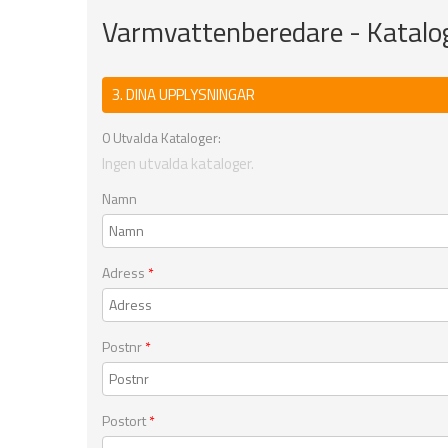
Varmvattenberedare - Katalo
3. DINA UPPLYSNINGAR
0
Utvalda Kataloger:
Ingen utvalda kataloger.
Namn
Adress
*
Postnr
*
Postort
*