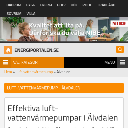
Hoppa till huvudinnehåll
BADRUM
BYGG
ENERGI
GOLV
KÖK
POOL
TRÄDGÅRD
SOVRUM
VILLA
VÄLJ KATEGORI
MENU
Hem
»
Luft-vattenvärmepump
» Älvdalen
LUFT-VATTENVÄRMEPUMP - ÄLVDALEN
Effektiva luft-
vattenvärmepumpar i Älvdalen