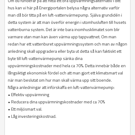
Om du funderar på att hitta ett bra uppvärmningsalternativ i ditt
hus kan vi här på Energiportalen belysa några alternativ varför
man då bör titta på en luft-vattenvärmepump. Själva grundidén i
detta system är att man överför energin i utomhusluften till husets
vattenburna system. Det är inte bara inomhusklimatet som blir
varmare utan man kan även värma upp tappvattnet. Om man
redan har ett vattenburet uppvärmningssystem och man av någon
anledning skall uppgradera eller byta ut detta så kan faktiskt ett
byte till luft-vattenvärmepump sänka dina
uppvärmningskostnader med hela ca 70%. Detta innebär både en
långsiktigt ekonomisk fördel och att man gjort ett klimatsmart val
när man beslutat om hur man skall värma upp sitt boende.
Några anledningar att införskaffa en luft-vattenvärmepump:
• Effektiv uppvärmning
• Reducera dina uppvärmningskostnader med ca 70%
• Ett miljösmart val.
• Låg investeringskostnad.