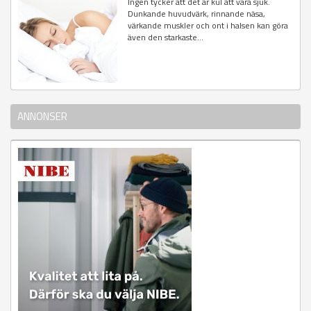
Ingen tycker att det är kul att vara sjuk.
Dunkande huvudvärk, rinnande näsa,
värkande muskler och ont i halsen kan göra
även den starkaste...
ANNONSER