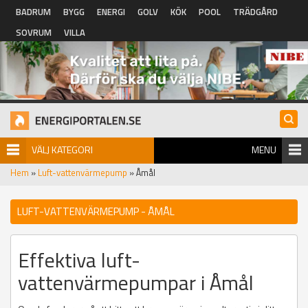
Hoppa till huvudinnehåll
BADRUM
BYGG
ENERGI
GOLV
KÖK
POOL
TRÄDGÅRD
SOVRUM
VILLA
VÄLJ KATEGORI
MENU
Hem
»
Luft-vattenvärmepump
» Åmål
LUFT-VATTENVÄRMEPUMP - ÅMÅL
Effektiva luft-
vattenvärmepumpar i Åmål