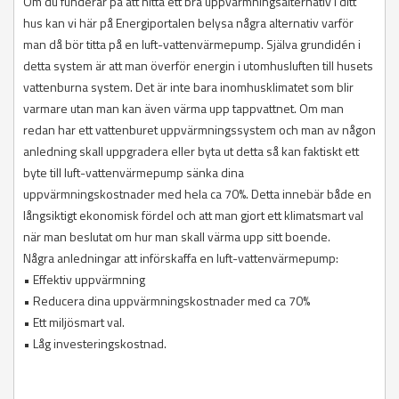
Om du funderar på att hitta ett bra uppvärmningsalternativ i ditt
hus kan vi här på Energiportalen belysa några alternativ varför
man då bör titta på en luft-vattenvärmepump. Själva grundidén i
detta system är att man överför energin i utomhusluften till husets
vattenburna system. Det är inte bara inomhusklimatet som blir
varmare utan man kan även värma upp tappvattnet. Om man
redan har ett vattenburet uppvärmningssystem och man av någon
anledning skall uppgradera eller byta ut detta så kan faktiskt ett
byte till luft-vattenvärmepump sänka dina
uppvärmningskostnader med hela ca 70%. Detta innebär både en
långsiktigt ekonomisk fördel och att man gjort ett klimatsmart val
när man beslutat om hur man skall värma upp sitt boende.
Några anledningar att införskaffa en luft-vattenvärmepump:
• Effektiv uppvärmning
• Reducera dina uppvärmningskostnader med ca 70%
• Ett miljösmart val.
• Låg investeringskostnad.