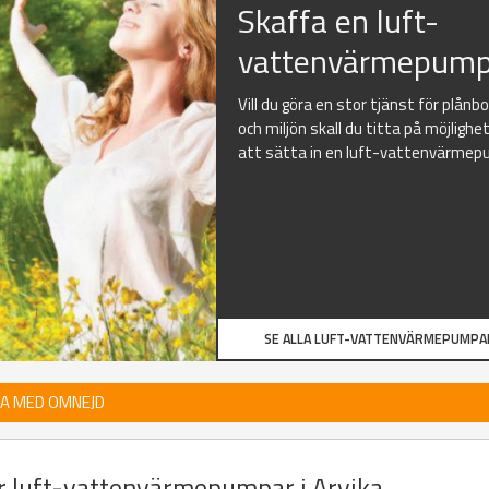
Skaffa en luft-
vattenvärmepump
Vill du göra en stor tjänst för plånb
och miljön skall du titta på möjlighe
att sätta in en luft-vattenvärmep
SE ALLA LUFT-VATTENVÄRMEPUMPA
KA MED OMNEJD
er luft-vattenvärmepumpar i Arvika