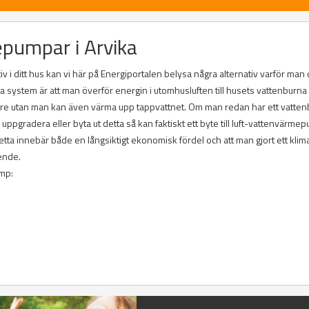
epumpar i Arvika
v i ditt hus kan vi här på Energiportalen belysa några alternativ varför man
ta system är att man överför energin i utomhusluften till husets vattenburna
are utan man kan även värma upp tappvattnet. Om man redan har ett vatten
gradera eller byta ut detta så kan faktiskt ett byte till luft-vattenvärme
a innebär både en långsiktigt ekonomisk fördel och att man gjort ett klim
ende.
ump: