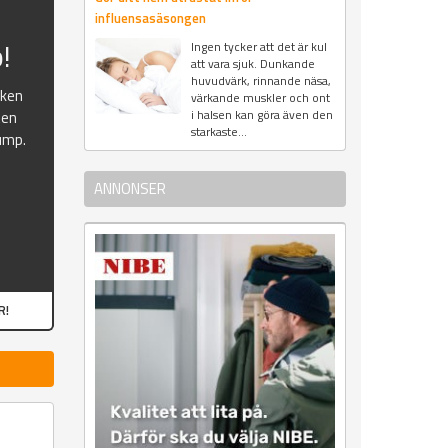
influensasäsongen
!
Ingen tycker att det är kul
att vara sjuk. Dunkande
huvudvärk, rinnande näsa,
oken
värkande muskler och ont
i halsen kan göra även den
ten
starkaste...
ump.
ANNONSER
R!