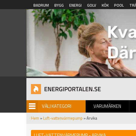
Hoppa till huvudinnehåll
BADRUM
BYGG
ENERGI
GOLV
KÖK
POOL
TR
VÄLJ KATEGORI
VARUMÄRKEN
BILDGALLERI
Hem
»
Luft-vattenvärmepump
» Arvika
LUFT-VATTENVÄRMEPUMP - ARVIKA