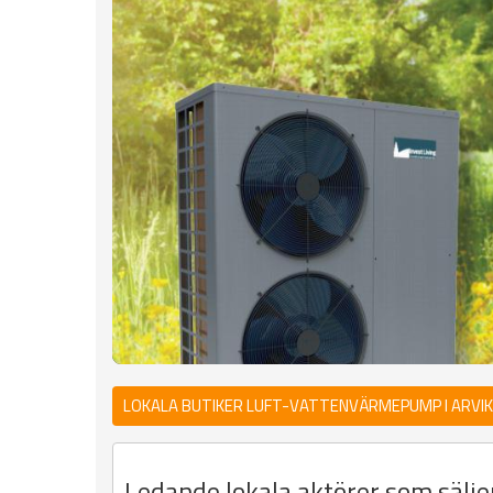
LOKALA BUTIKER LUFT-VATTENVÄRMEPUMP I ARVI
Ledande lokala aktörer som sälj