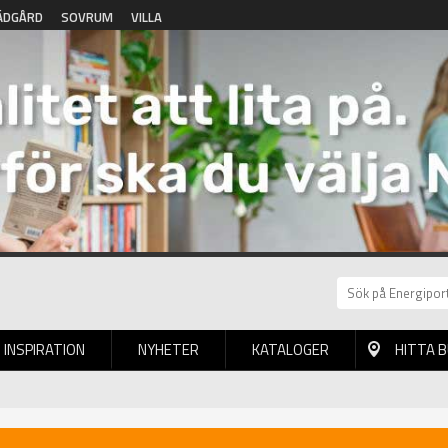
ÄDGÅRD
SOVRUM
VILLA
INSPIRATION
NYHETER
KATALOGER
HITTA 