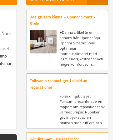
Design som känns – Uponor Smatrix
Style
●Denna artikel är en
 då bör
annons från Uponor Nya
Uponor Smatrix Style
buret
optimerar
inomhusklimatet med
pump
lägre energikostnader och
atsmart
högre komfort som...
Folksams rapport ger fel bild av
reparationer
Försäkringsbolaget
Folksam presenterade en
rapport om reparationer av
värmepumpar. Rubriken
gav intrycket av en
bransch med rufflare och...
Gör ditt hem utrustat inför