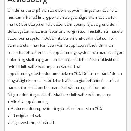
Om du funderar på att hitta ett bra uppvärmningsalternativ i ditt
hus kan vi här på Energiportalen belysa några alternativ varför
man då bör titta på en luft-vattenvärmepump. Själva grundidén i
detta system är att man överför energin i utomhusluften till husets
vattenburna system. Det är inte bara inomhusklimatet som blir
varmare utan man kan även värma upp tappvattnet. Om man
redan har ett vattenburet uppvärmningssystem och man av någon
anledning skall uppgradera eller byta ut detta så kan faktiskt ett
byte till luft-vattenvärmepump sänka dina
uppvärmningskostnader med hela ca 70%. Detta innebär både en
långsiktigt ekonomisk fördel och att man gjort ett klimatsmart val
när man beslutat om hur man skall värma upp sitt boende.
Några anledningar att införskaffa en luft-vattenvärmepump:
• Effektiv uppvärmning
• Reducera dina uppvärmningskostnader med ca 70%
• Ett miljösmart val.
• Låg investeringskostnad.