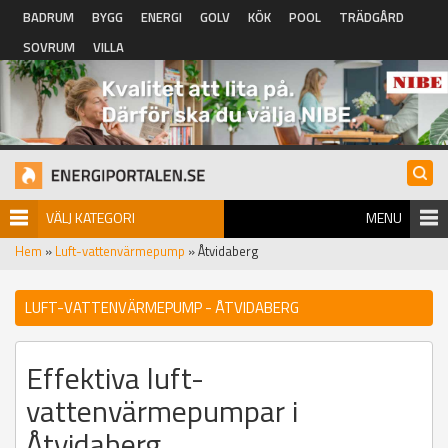
Hoppa till huvudinnehåll
BADRUM
BYGG
ENERGI
GOLV
KÖK
POOL
TRÄDGÅRD
SOVRUM
VILLA
VÄLJ KATEGORI
MENU
Hem
»
Luft-vattenvärmepump
» Åtvidaberg
LUFT-VATTENVÄRMEPUMP - ÅTVIDABERG
Effektiva luft-
vattenvärmepumpar i
Åtvidaberg