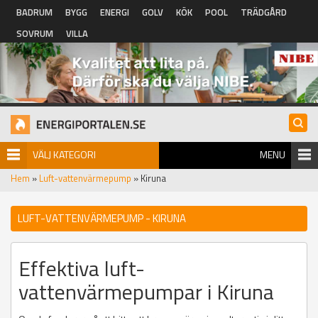
Hoppa till huvudinnehåll
BADRUM
BYGG
ENERGI
GOLV
KÖK
POOL
TRÄDGÅRD
SOVRUM
VILLA
VÄLJ KATEGORI
MENU
Hem
»
Luft-vattenvärmepump
» Kiruna
LUFT-VATTENVÄRMEPUMP - KIRUNA
Effektiva luft-
vattenvärmepumpar i Kiruna