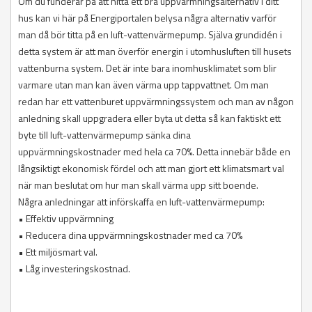
Om du funderar på att hitta ett bra uppvärmningsalternativ i ditt
hus kan vi här på Energiportalen belysa några alternativ varför
man då bör titta på en luft-vattenvärmepump. Själva grundidén i
detta system är att man överför energin i utomhusluften till husets
vattenburna system. Det är inte bara inomhusklimatet som blir
varmare utan man kan även värma upp tappvattnet. Om man
redan har ett vattenburet uppvärmningssystem och man av någon
anledning skall uppgradera eller byta ut detta så kan faktiskt ett
byte till luft-vattenvärmepump sänka dina
uppvärmningskostnader med hela ca 70%. Detta innebär både en
långsiktigt ekonomisk fördel och att man gjort ett klimatsmart val
när man beslutat om hur man skall värma upp sitt boende.
Några anledningar att införskaffa en luft-vattenvärmepump:
• Effektiv uppvärmning
• Reducera dina uppvärmningskostnader med ca 70%
• Ett miljösmart val.
• Låg investeringskostnad.