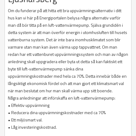
Om du funderar på att hitta ett bra uppvärmningsalternativ i ditt
hus kan vi här på Energiportalen belysa några alternativ varför
man då bör titta på en luft-vattenvärmepump. Själva grundidén i
detta system är att man överför energin i utomhusluften till husets
vattenburna system. Det är inte bara inomhusklimatet som blir
varmare utan man kan även värma upp tappvattnet. Om man
redan har ett vattenburet uppvärmningssystem och man av någon
anledning skall uppgradera eller byta ut detta så kan faktiskt ett
byte till luft-vattenvärmepump sänka dina
uppvärmningskostnader med hela ca 70%. Detta innebär både en
långsiktigt ekonomisk fördel och att man gjort ett klimatsmart val
när man beslutat om hur man skall värma upp sitt boende.
Några anledningar att införskaffa en luft-vattenvärmepump:
• Effektiv uppvärmning
• Reducera dina uppvärmningskostnader med ca 70%
• Ett miljösmart val.
• Låg investeringskostnad.