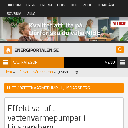
Hoppa till huvudinnehåll
BADRUM
BYGG
ENERGI
GOLV
KÖK
POOL
TRÄDGÅRD
SOVRUM
VILLA
VÄLJ KATEGORI
MENU
Hem
»
Luft-vattenvärmepump
» Ljusnarsberg
LUFT-VATTENVÄRMEPUMP - LJUSNARSBERG
Effektiva luft-
vattenvärmepumpar i
Ljusnarsberg