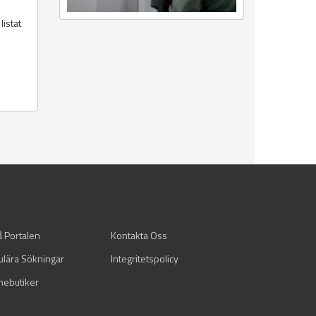
listat
å Portalen
Kontakta Oss
ulära Sökningar
Integritetspolicy
mebutiker