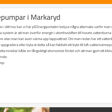
mepumpar i Markaryd
v i ditt hus kan vi här på Energiportalen belysa några alternativ varför man
ta system är att man överför energin i utomhusluften till husets vattenburna
are utan man kan även värma upp tappvattnet. Om man redan har ett vatten
gradera eller byta ut detta så kan faktiskt ett byte till luft-vattenvärme
a innebär både en långsiktigt ekonomisk fördel och att man gjort ett klim
ende.
ump: