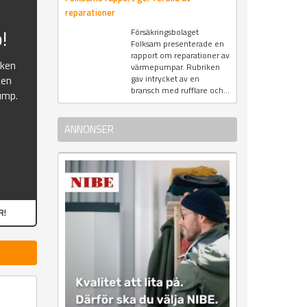
reparationer
!
Försäkringsbolaget
Folksam presenterade en
rapport om reparationer av
oken
värmepumpar. Rubriken
gav intrycket av en
ten
bransch med rufflare och...
ump.
ANNONSER
R!