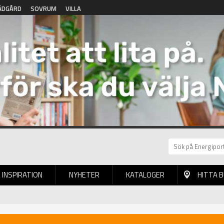
ÄDGÅRD
SOVRUM
VILLA
INSPIRATION
NYHETER
KATALOGER
HITTA 