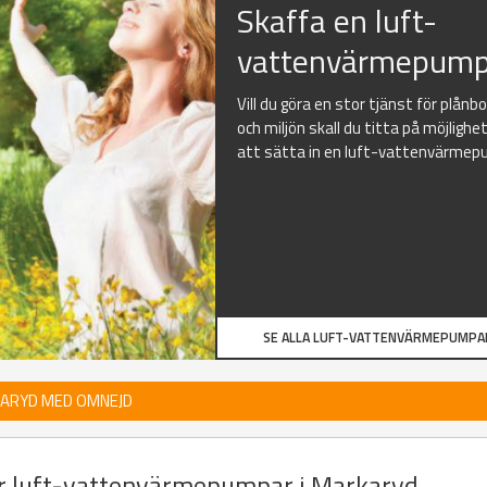
Skaffa en luft-
vattenvärmepump
Vill du göra en stor tjänst för plånb
och miljön skall du titta på möjlighe
att sätta in en luft-vattenvärmep
SE ALLA LUFT-VATTENVÄRMEPUMPA
KARYD MED OMNEJD
er luft-vattenvärmepumpar i Markaryd