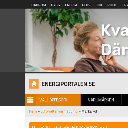
Hoppa till huvudinnehåll
BADRUM
BYGG
ENERGI
GOLV
KÖK
POOL
TR
VÄLJ KATEGORI
VARUMÄRKEN
BILDGALLERI
Hem
»
Luft-vattenvärmepump
» Markaryd
LUFT-VATTENVÄRMEPUMP - MARKARYD