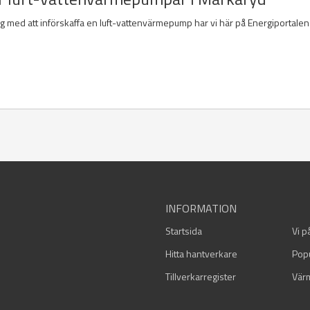
ig med att införskaffa en luft-vattenvärmepump har vi här på Energiportalen 
INFORMATION
Startsida
Vi p
Hitta hantverkare
Pop
Tillverkarregister
Vär