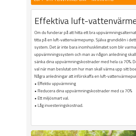
Effektiva luft-vattenvär
Om du funderar på att hitta ett bra uppvärmningsalternati
titta på en luft-vattenvärmepump. Själva grundidén i det
system. Det är inte bara inomhusklimatet som blir varm
uppvärmningssystem och man av någon anledning skall upp
sänka dina uppvärmningskostnader med hela ca 70%. Dett
val när man beslutat om hur man skall värma upp sitt bo
Några anledningar att införskaffa en luft-vattenvärmep
• Effektiv uppvärmning
• Reducera dina uppvärmningskostnader med ca 70%
• Ett miljösmart val.
• Låg investeringskostnad.