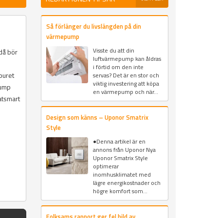
Så förlänger du livslängden på din
värmepump
Visste du att din
 då bör
luftvärmepump kan åldras
i förtid om den inte
buret
servas? Det är en stor och
viktig investering att köpa
pump
en värmepump och när...
atsmart
Design som känns – Uponor Smatrix
Style
●Denna artikel är en
annons från Uponor Nya
Uponor Smatrix Style
optimerar
inomhusklimatet med
lägre energikostnader och
högre komfort som...
Folksams rapport ger fel bild av