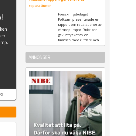
reparationer
!
Försäkringsbolaget
Folksam presenterade en
rapport om reparationer av
oken
värmepumpar. Rubriken
gav intrycket av en
ten
bransch med rufflare och...
ump.
ANNONSER
R!