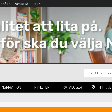
ÄDGÅRD
SOVRUM
VILLA
INSPIRATION
NYHETER
KATALOGER
HITTA 