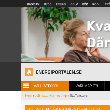
Hoppa till huvudinnehåll
BADRUM
BYGG
ENERGI
GOLV
KÖK
POOL
TR
VÄLJ KATEGORI
VARUMÄRKEN
BILDGALLERI
Hem
»
Luft-vattenvärmepump
» Staffanstorp
LUFT-VATTENVÄRMEPUMP - STAFFANSTORP