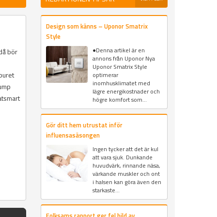
Design som känns – Uponor Smatrix
Style
●Denna artikel är en
 då bör
annons från Uponor Nya
Uponor Smatrix Style
buret
optimerar
inomhusklimatet med
pump
lägre energikostnader och
atsmart
högre komfort som...
Gör ditt hem utrustat inför
influensasäsongen
Ingen tycker att det är kul
att vara sjuk. Dunkande
huvudvärk, rinnande näsa,
värkande muskler och ont
i halsen kan göra även den
starkaste...
Folksams rapport ger fel bild av