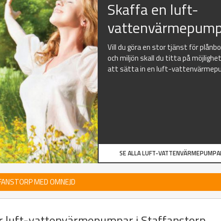
Skaffa en luft-
vattenvärmepump
Vill du göra en stor tjänst för plånb
och miljön skall du titta på möjlighe
att sätta in en luft-vattenvärmep
SE ALLA LUFT-VATTENVÄRMEPUMPA
FFANSTORP MED OMNEJD
er luft-vattenvärmepumpar i Staffanstorp