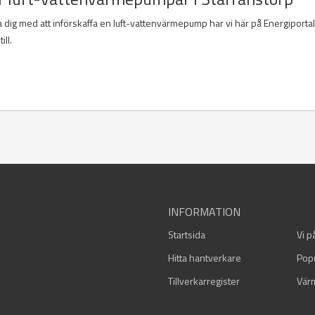
pa dig med att införskaffa en luft-vattenvärmepump har vi här på Energiporta
ll.
INFORMATION
Startsida
Vi p
Hitta hantverkare
Pop
Tillverkarregister
Vär