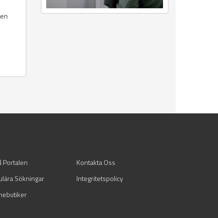
len
å Portalen
Kontakta Oss
ulära Sökningar
Integritetspolicy
mebutiker