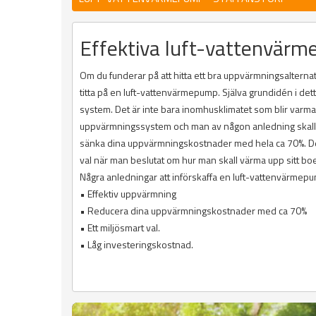
Effektiva luft-vattenvärm
Om du funderar på att hitta ett bra uppvärmningsalternati
titta på en luft-vattenvärmepump. Själva grundidén i det
system. Det är inte bara inomhusklimatet som blir varm
uppvärmningssystem och man av någon anledning skall upp
sänka dina uppvärmningskostnader med hela ca 70%. Dett
val när man beslutat om hur man skall värma upp sitt bo
Några anledningar att införskaffa en luft-vattenvärmep
• Effektiv uppvärmning
• Reducera dina uppvärmningskostnader med ca 70%
• Ett miljösmart val.
• Låg investeringskostnad.