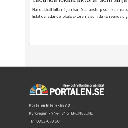
När du skall hitta någon här i Staffanstorp som kan hjäl
listat de ledande lokala aktörerna som du kan vända dig ti
Portalen Interaktiv AB
Kyrkvägen 7A 444 31 STENUNGSUND
Tfn:
0303-679 50