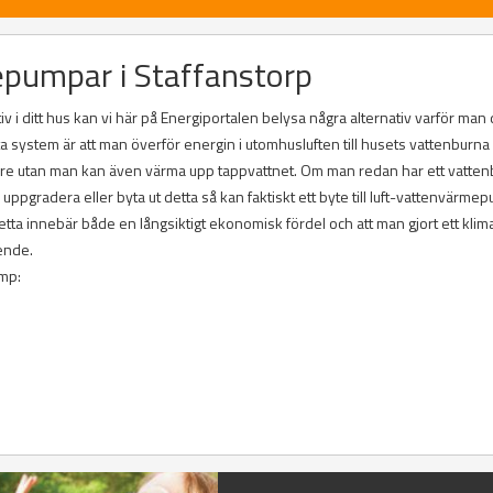
epumpar i Staffanstorp
v i ditt hus kan vi här på Energiportalen belysa några alternativ varför man
ta system är att man överför energin i utomhusluften till husets vattenburna
are utan man kan även värma upp tappvattnet. Om man redan har ett vatten
gradera eller byta ut detta så kan faktiskt ett byte till luft-vattenvärme
a innebär både en långsiktigt ekonomisk fördel och att man gjort ett klim
ende.
ump: