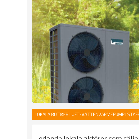
LOKALA BUTIKER LUFT-VATTENVÄRMEPUMP I STA
Ledande lokala aktörer som sälj