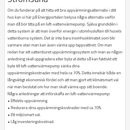
Om du funderar på att hitta ett bra uppvärmningsalternativ i ditt
hus kan vi här på Energiportalen belysa några alternativ varför
man då bör titta på en luft-vattenvärmepump. Själva grundidén i
detta system är att man överför energin i utomhusluften till husets
vattenburna system. Det är inte bara inomhusklimatet som blir
varmare utan man kan även värma upp tappvattnet. Om man
redan har ett vattenburet uppvärmningssystem och man av någon
anledning skall uppgradera eller byta ut detta så kan faktiskt ett
byte till luft-vattenvärmepump sänka dina
uppvärmningskostnader med hela ca 70%. Detta innebär både en
långsiktigt ekonomisk fördel och att man gjort ett klimatsmart val
när man beslutat om hur man skall värma upp sitt boende.
Några anledningar att införskaffa en luft-vattenvärmepump:
• Effektiv uppvärmning
• Reducera dina uppvärmningskostnader med ca 70%
• Ett miljösmart val.
• Låg investeringskostnad.