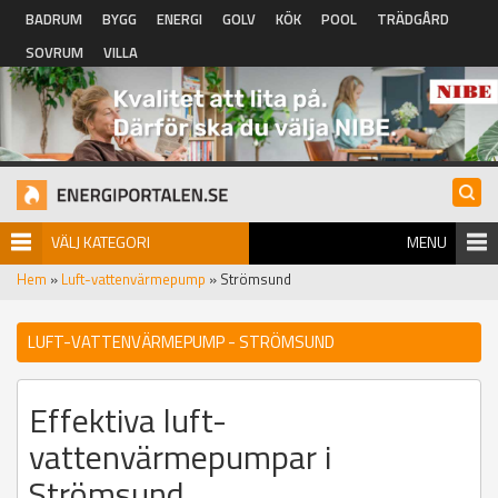
Hoppa till huvudinnehåll
BADRUM
BYGG
ENERGI
GOLV
KÖK
POOL
TRÄDGÅRD
SOVRUM
VILLA
VÄLJ KATEGORI
MENU
Hem
»
Luft-vattenvärmepump
» Strömsund
LUFT-VATTENVÄRMEPUMP - STRÖMSUND
Effektiva luft-
vattenvärmepumpar i
Strömsund