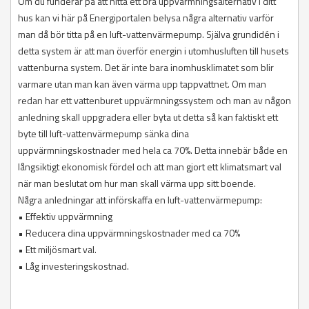
Om du funderar på att hitta ett bra uppvärmningsalternativ i ditt
hus kan vi här på Energiportalen belysa några alternativ varför
man då bör titta på en luft-vattenvärmepump. Själva grundidén i
detta system är att man överför energin i utomhusluften till husets
vattenburna system. Det är inte bara inomhusklimatet som blir
varmare utan man kan även värma upp tappvattnet. Om man
redan har ett vattenburet uppvärmningssystem och man av någon
anledning skall uppgradera eller byta ut detta så kan faktiskt ett
byte till luft-vattenvärmepump sänka dina
uppvärmningskostnader med hela ca 70%. Detta innebär både en
långsiktigt ekonomisk fördel och att man gjort ett klimatsmart val
när man beslutat om hur man skall värma upp sitt boende.
Några anledningar att införskaffa en luft-vattenvärmepump:
• Effektiv uppvärmning
• Reducera dina uppvärmningskostnader med ca 70%
• Ett miljösmart val.
• Låg investeringskostnad.