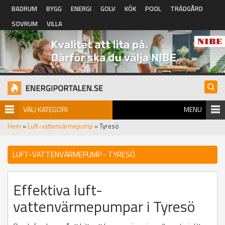
Hoppa till huvudinnehåll
BADRUM
BYGG
ENERGI
GOLV
KÖK
POOL
TRÄDGÅRD
SOVRUM
VILLA
VÄLJ KATEGORI
MENU
Hem
»
Luft-vattenvärmepump
» Tyresö
LUFT-VATTENVÄRMEPUMP - TYRESÖ
Effektiva luft-
vattenvärmepumpar i Tyresö