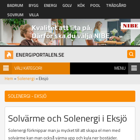
Hoppa till huvudinnehåll
BADRUM
BYGG
ENERGI
GOLV
KÖK
POOL
TRÄDGÅRD
SOVRUM
VILLA
VÄLJ KATEGORI
MENU
Hem
»
Solenergi
» Eksjö
SOLENERGI - EKSJÖ
Solvärme och Solenergi i Eksjö
Solenergi förknippar man ju mycket till att skapa el men med
solvärme kan man också värma upp och kyla ner bostäder.