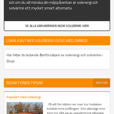
och om du vill minska din miljöpåverkan är solenergi och
solvärme ett mycket smart alternativ.
SE ALLA VARUMÄRKEN INOM SOLVÄRME HÄR!
LOKALA BUTIKER SOLENERGI I EKSJÖ MED OMNEJD
Här hittar du ledande återförsäljare av solenergi och solvärme i
Eksjö
REDAKTIONEN TIPSAR
VISA FLER
Populärt med solenergi
På allt fler ställen ser man hur hustaken
bekläds med solfångare. Den ständiga oron
över hur vårt val av uppvärmning påverkar