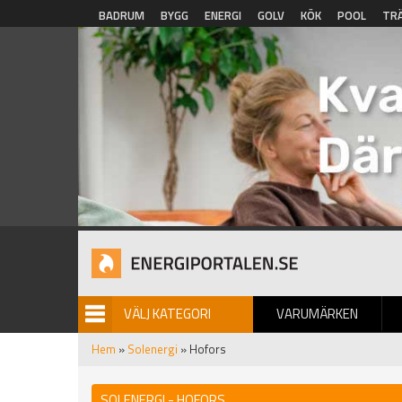
Hoppa till huvudinnehåll
BADRUM
BYGG
ENERGI
GOLV
KÖK
POOL
TR
VÄLJ KATEGORI
VARUMÄRKEN
BILDGALLERI
Hem
»
Solenergi
» Hofors
SOLENERGI - HOFORS