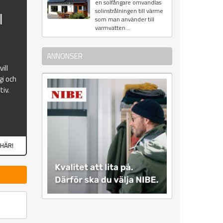
en solfångare omvandlas
solinstrålningen till värme
l
som man använder till
varmvatten...
ANNONSER
ill
gi och
iv.
 HÄR!