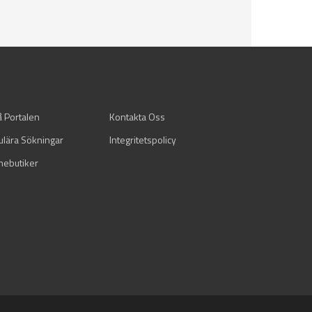
å Portalen
Kontakta Oss
ulära Sökningar
Integritetspolicy
mebutiker