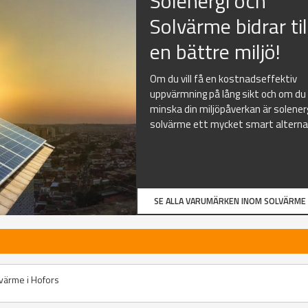
Solenergi och
Solvärme bidrar til
en bättre miljö!
Om du vill få en kostnadseffektiv
uppvärmning på lång sikt och om du v
minska din miljöpåverkan är solener
solvärme ett mycket smart alternat
SE ALLA VARUMÄRKEN INOM SOLVÄRME
lvärme i Hofors