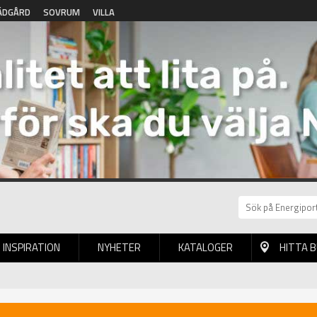
ÄDGÅRD
SOVRUM
VILLA
INSPIRATION
NYHETER
KATALOGER
HITTA 