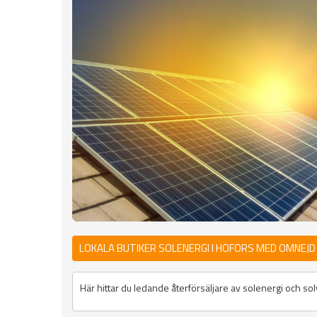
LOKALA BUTIKER SOLENERGI I HOFORS MED OMNEJD
Här hittar du ledande återförsäljare av solenergi och so