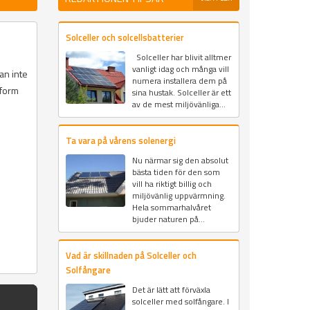
Solceller och solcellsbatterier
Solceller har blivit alltmer
vanligt idag och många vill
an inte
numera installera dem på
iform
sina hustak. Solceller är ett
av de mest miljövänliga...
Ta vara på vårens solenergi
Nu närmar sig den absolut
bästa tiden för den som
vill ha riktigt billig och
miljövänlig uppvärmning.
Hela sommarhalvåret
bjuder naturen på...
Vad är skillnaden på Solceller och
Solfångare
Det är lätt att förväxla
solceller med solfångare. I