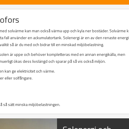
Hofors
en med solvärme kan man också värma upp och kyla ner bostäder. Solvärme k
tta fall använder en ackumulatortank. Solenergi är en av den renaste energ
lité så är du med och bidrar till en minskad miljöbelastning.
solen är uppe och behöver kompletteras med en annan energikälla, men
uerligt ökas dess livslängd och sparar på så vis också miljön.
n kan ge elektricitet och värme.
r eller solfångare.
på så sätt minska miljöbelastningen.