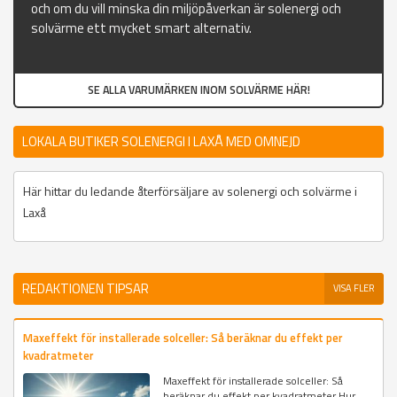
och om du vill minska din miljöpåverkan är solenergi och
solvärme ett mycket smart alternativ.
SE ALLA VARUMÄRKEN INOM SOLVÄRME HÄR!
LOKALA BUTIKER SOLENERGI I LAXÅ MED OMNEJD
Här hittar du ledande återförsäljare av solenergi och solvärme i
Laxå
REDAKTIONEN TIPSAR
VISA FLER
Maxeffekt för installerade solceller: Så beräknar du effekt per
kvadratmeter
Maxeffekt för installerade solceller: Så
beräknar du effekt per kvadratmeter Hur