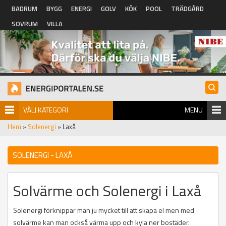
Hoppa till huvudinnehåll
BADRUM
BYGG
ENERGI
GOLV
KÖK
POOL
TRÄDGÅRD
SOVRUM
VILLA
VÄLJ KATEGORI
MENU
Hem
»
Solenergi
» Laxå
SOLENERGI - LAXÅ
Solvärme och Solenergi i Laxå
Solenergi förknippar man ju mycket till att skapa el men med
solvärme kan man också värma upp och kyla ner bostäder.