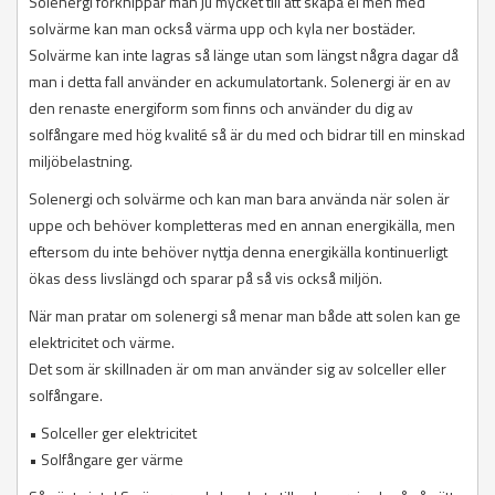
Solenergi förknippar man ju mycket till att skapa el men med
solvärme kan man också värma upp och kyla ner bostäder.
Solvärme kan inte lagras så länge utan som längst några dagar då
man i detta fall använder en ackumulatortank. Solenergi är en av
den renaste energiform som finns och använder du dig av
solfångare med hög kvalité så är du med och bidrar till en minskad
miljöbelastning.
Solenergi och solvärme och kan man bara använda när solen är
uppe och behöver kompletteras med en annan energikälla, men
eftersom du inte behöver nyttja denna energikälla kontinuerligt
ökas dess livslängd och sparar på så vis också miljön.
När man pratar om solenergi så menar man både att solen kan ge
elektricitet och värme.
Det som är skillnaden är om man använder sig av solceller eller
solfångare.
• Solceller ger elektricitet
• Solfångare ger värme