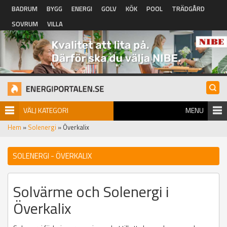
Hoppa till huvudinnehåll
BADRUM
BYGG
ENERGI
GOLV
KÖK
POOL
TRÄDGÅRD
SOVRUM
VILLA
VÄLJ KATEGORI
MENU
Hem
»
Solenergi
» Överkalix
SOLENERGI - ÖVERKALIX
Solvärme och Solenergi i
Överkalix