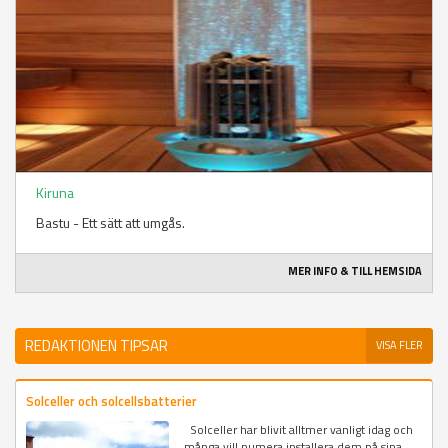
Kiruna
Bastu - Ett sätt att umgås.
MER INFO & TILL HEMSIDA
REDAKTIONEN TIPSAR
VISA FLER
Solceller och solcellsbatterier
Solceller har blivit alltmer vanligt idag och
många vill numera installera dem på sina