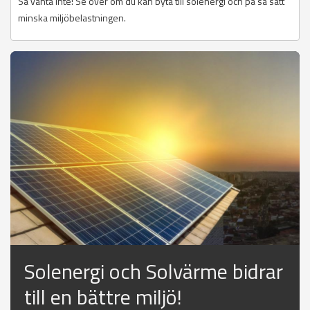
Så vänta inte! Se över om du kan byta till solenergi och på så sätt
minska miljöbelastningen.
Solenergi och Solvärme bidrar
till en bättre miljö!