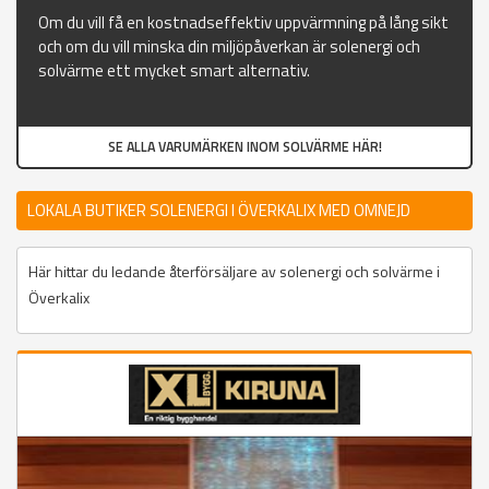
Om du vill få en kostnadseffektiv uppvärmning på lång sikt
och om du vill minska din miljöpåverkan är solenergi och
solvärme ett mycket smart alternativ.
SE ALLA VARUMÄRKEN INOM SOLVÄRME HÄR!
LOKALA BUTIKER SOLENERGI I ÖVERKALIX MED OMNEJD
Här hittar du ledande återförsäljare av solenergi och solvärme i
Överkalix