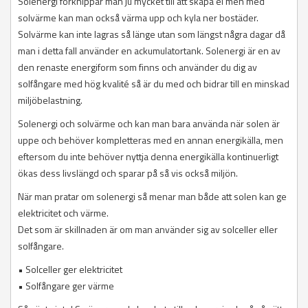
Solenergi förknippar man ju mycket till att skapa el men med
solvärme kan man också värma upp och kyla ner bostäder.
Solvärme kan inte lagras så länge utan som längst några dagar då
man i detta fall använder en ackumulatortank. Solenergi är en av
den renaste energiform som finns och använder du dig av
solfångare med hög kvalité så är du med och bidrar till en minskad
miljöbelastning.
Solenergi och solvärme och kan man bara använda när solen är
uppe och behöver kompletteras med en annan energikälla, men
eftersom du inte behöver nyttja denna energikälla kontinuerligt
ökas dess livslängd och sparar på så vis också miljön.
När man pratar om solenergi så menar man både att solen kan ge
elektricitet och värme.
Det som är skillnaden är om man använder sig av solceller eller
solfångare.
• Solceller ger elektricitet
• Solfångare ger värme