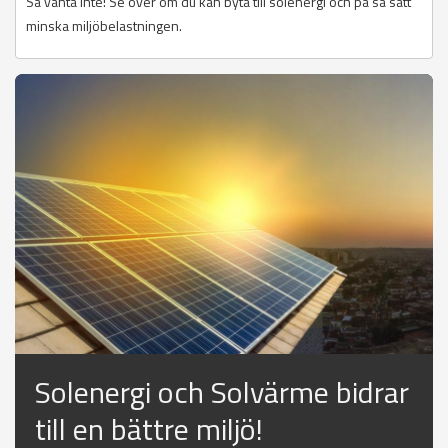
Så vänta inte! Se över om du kan byta till solenergi och på så sätt
minska miljöbelastningen.
Solenergi och Solvärme bidrar
till en bättre miljö!