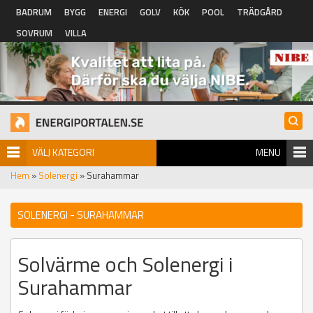
Hoppa till huvudinnehåll
BADRUM
BYGG
ENERGI
GOLV
KÖK
POOL
TRÄDGÅRD
SOVRUM
VILLA
VÄLJ KATEGORI
MENU
Hem
»
Solenergi
» Surahammar
SOLENERGI - SURAHAMMAR
Solvärme och Solenergi i
Surahammar