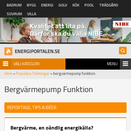
Hoppa till huvudinnehåll
BADRUM
BYGG
ENERGI
GOLV
KÖK
POOL
TRÄDGÅRD
SOVRUM
VILLA
VÄLJ KATEGORI
MENU
Hem
»
Populära Sökningar
» bergvärmepump funktion
Bergvärmepump Funktion
REPORTAGE, TIPS & IDÉER
Bergvärme, en oändlig energikälla?