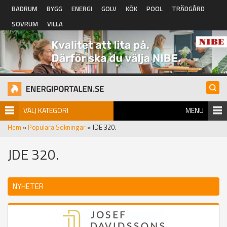
Hoppa till huvudinnehåll
BADRUM
BYGG
ENERGI
GOLV
KÖK
POOL
TRÄDGÅRD
SOVRUM
VILLA
VÄLJ KATEGORI
MENU
Hem
»
Populära Sökningar
» JDE 320.
JDE 320.
NYHETER