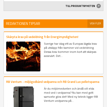
TILL PRODUKTNYHETEN
REDAKTIONEN TIPSAR
VISA FLER
Skärpta krav på vedeldning från Energimyndigheten!
Sverige har idag ett av Europas lägsta krav
på utsläpp från kaminer vid vedeldning.
Dessa krav kommer inom kort att skärpas
avsevärt. Det...
RB Ventum - miljögodkänd vedpanna och RB Grand Lux pelletspanna
Är du miljömedveten och ändå vill elda
med ved i vedpanna? Nu kan med gott
samvete göra det! Med ny teknik ligger RB
Ventum vedpanna på...