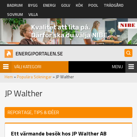
Hoppa till huvudinnehåll
BADRUM
BYGG
ENERGI
GOLV
KÖK
POOL
TRÄDGÅRD
SOVRUM
VILLA
VÄLJ KATEGORI
MENU
Hem
»
Populära Sökningar
» JP Walther
JP Walther
REPORTAGE, TIPS & IDÉER
Ett värmande besök hos JP Walther AB