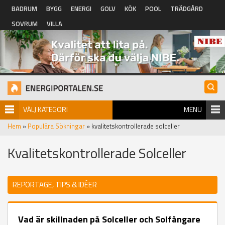
Hoppa till huvudinnehåll
BADRUM
BYGG
ENERGI
GOLV
KÖK
POOL
TRÄDGÅRD
SOVRUM
VILLA
VÄLJ KATEGORI
MENU
Hem
»
Populära Sökningar
» kvalitetskontrollerade solceller
Kvalitetskontrollerade Solceller
REPORTAGE, TIPS & IDÉER
Vad är skillnaden på Solceller och Solfångare