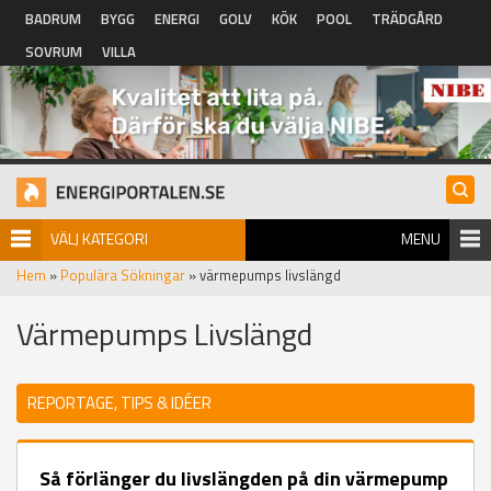
Hoppa till huvudinnehåll
BADRUM
BYGG
ENERGI
GOLV
KÖK
POOL
TRÄDGÅRD
SOVRUM
VILLA
VÄLJ KATEGORI
MENU
Hem
»
Populära Sökningar
» värmepumps livslängd
Värmepumps Livslängd
REPORTAGE, TIPS & IDÉER
Så förlänger du livslängden på din värmepump