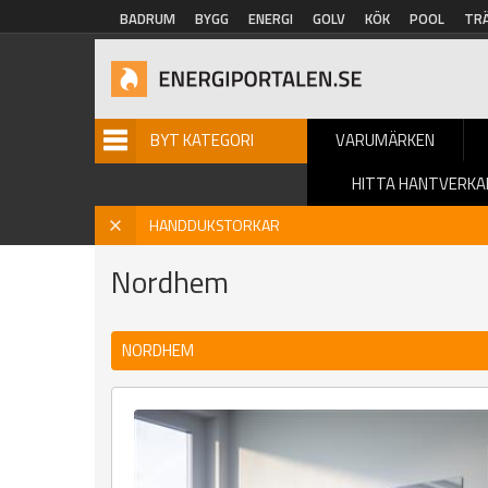
Hoppa till huvudinnehåll
BADRUM
BYGG
ENERGI
GOLV
KÖK
POOL
TR
BYT KATEGORI
VARUMÄRKEN
HITTA HANTVERKA
Hem
»
Varumärke
» Nordhem
X
HANDDUKSTORKAR
Nordhem
NORDHEM