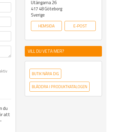
Utängarna 26
417 48
Göteborg
Sverige
HEMSIDA
E-POST
VILL DU VETA MER?
aktiv
BUTIK NÄRA DIG
BLÄDDRA I PRODUKTKATALOGEN
m du
ör att
-