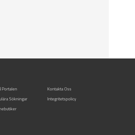
å Portalen
Kontakta Oss
ulära Sökningar
Integritetspolicy
mebutiker