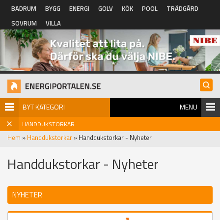
Hoppa till huvudinnehåll
BADRUM
BYGG
ENERGI
GOLV
KÖK
POOL
TRÄDGÅRD
SOVRUM
VILLA
BYT KATEGORI
MENU
HANDDUKSTORKAR
Hem
»
Handdukstorkar
» Handdukstorkar - Nyheter
Handdukstorkar - Nyheter
NYHETER