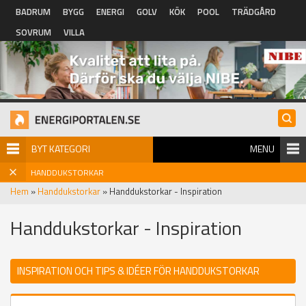
Hoppa till huvudinnehåll
BADRUM
BYGG
ENERGI
GOLV
KÖK
POOL
TRÄDGÅRD
SOVRUM
VILLA
BYT KATEGORI
MENU
HANDDUKSTORKAR
Hem
»
Handdukstorkar
» Handdukstorkar - Inspiration
Handdukstorkar - Inspiration
INSPIRATION OCH TIPS & IDÉER FÖR HANDDUKSTORKAR