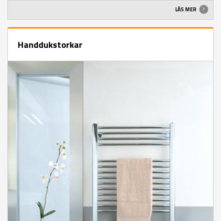
LÄS MER
Handdukstorkar