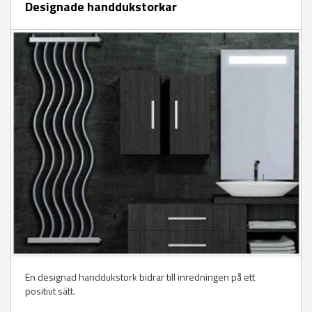
Designade handdukstorkar
En designad handdukstork bidrar till inredningen på ett
positivt sätt.