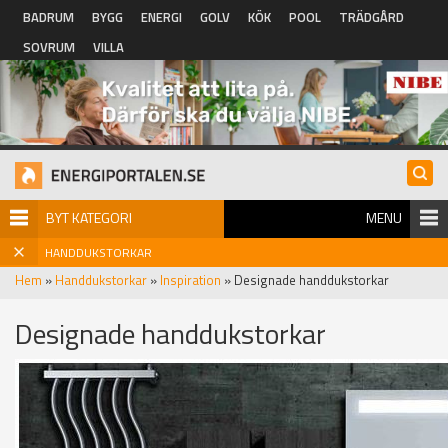
Hoppa till huvudinnehåll
BADRUM
BYGG
ENERGI
GOLV
KÖK
POOL
TRÄDGÅRD
SOVRUM
VILLA
BYT KATEGORI
MENU
HANDDUKSTORKAR
Hem
»
Handdukstorkar
»
Inspiration
» Designade handdukstorkar
Designade handdukstorkar