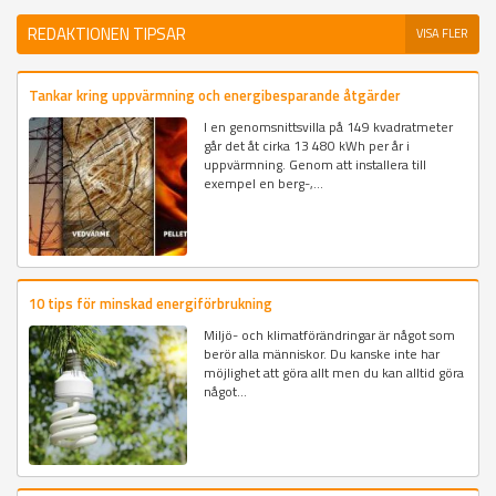
REDAKTIONEN TIPSAR
VISA FLER
Tankar kring uppvärmning och energibesparande åtgärder
I en genomsnittsvilla på 149 kvadratmeter
går det åt cirka 13 480 kWh per år i
uppvärmning. Genom att installera till
exempel en berg-,...
10 tips för minskad energiförbrukning
Miljö- och klimatförändringar är något som
berör alla människor. Du kanske inte har
möjlighet att göra allt men du kan alltid göra
något...