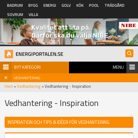
Hoppa till huvudinnehåll
BADRUM
BYGG
ENERGI
GOLV
KÖK
POOL
TRÄDGÅRD
SOVRUM
VILLA
BYT KATEGORI
MENU
VEDHANTERING
Hem
»
Vedhantering
» Vedhantering - Inspiration
Vedhantering - Inspiration
INSPIRATION OCH TIPS & IDÉER FÖR VEDHANTERING