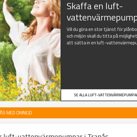
Skaffa en luft-
vattenvärmepump
Vill du göra en stor tjänst för plånb
och miljön skall du titta på möjlighe
att sätta in en luft-vattenvärmep
SE ALLA LUFT-VATTENVÄRMEPUMPA
NÅS MED OMNEJD
er luft-vattenvärmepumpar i Tranås