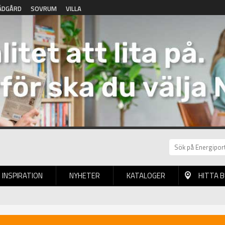
ÄDGÅRD
SOVRUM
VILLA
INSPIRATION
NYHETER
KATALOGER
HITTA 