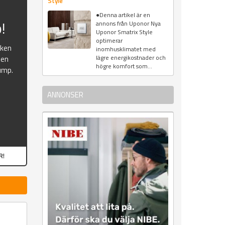
Style
●Denna artikel är en
!
annons från Uponor Nya
Uponor Smatrix Style
optimerar
oken
inomhusklimatet med
lägre energikostnader och
ten
högre komfort som...
ump.
ANNONSER
R!