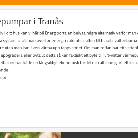
epumpar i Tranås
v i ditt hus kan vi här på Energiportalen belysa några alternativ varför man
ta system är att man överför energin i utomhusluften till husets vattenburna
are utan man kan även värma upp tappvattnet. Om man redan har ett vatten
gradera eller byta ut detta så kan faktiskt ett byte till luft-vattenvärme
a innebär både en långsiktigt ekonomisk fördel och att man gjort ett klim
ende.
ump: