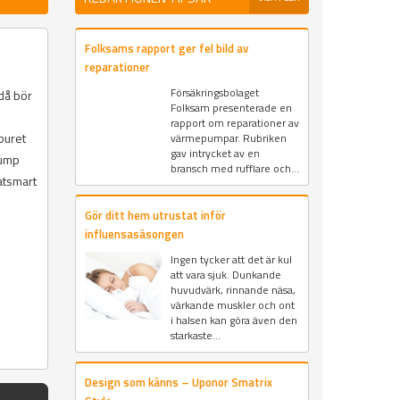
Folksams rapport ger fel bild av
reparationer
Försäkringsbolaget
 då bör
Folksam presenterade en
rapport om reparationer av
buret
värmepumpar. Rubriken
gav intrycket av en
pump
bransch med rufflare och...
atsmart
Gör ditt hem utrustat inför
influensasäsongen
Ingen tycker att det är kul
att vara sjuk. Dunkande
huvudvärk, rinnande näsa,
värkande muskler och ont
i halsen kan göra även den
starkaste...
Design som känns – Uponor Smatrix