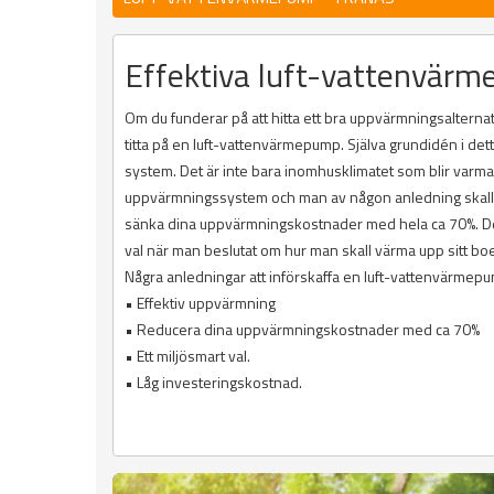
Effektiva luft-vattenvärm
Om du funderar på att hitta ett bra uppvärmningsalternati
titta på en luft-vattenvärmepump. Själva grundidén i det
system. Det är inte bara inomhusklimatet som blir varm
uppvärmningssystem och man av någon anledning skall upp
sänka dina uppvärmningskostnader med hela ca 70%. Dett
val när man beslutat om hur man skall värma upp sitt bo
Några anledningar att införskaffa en luft-vattenvärmep
• Effektiv uppvärmning
• Reducera dina uppvärmningskostnader med ca 70%
• Ett miljösmart val.
• Låg investeringskostnad.