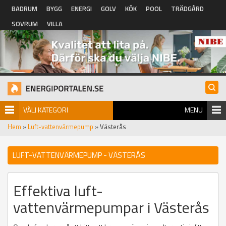
Hoppa till huvudinnehåll
BADRUM
BYGG
ENERGI
GOLV
KÖK
POOL
TRÄDGÅRD
SOVRUM
VILLA
VÄLJ KATEGORI
MENU
Hem
»
Luft-vattenvärmepump
» Västerås
LUFT-VATTENVÄRMEPUMP - VÄSTERÅS
Effektiva luft-
vattenvärmepumpar i Västerås