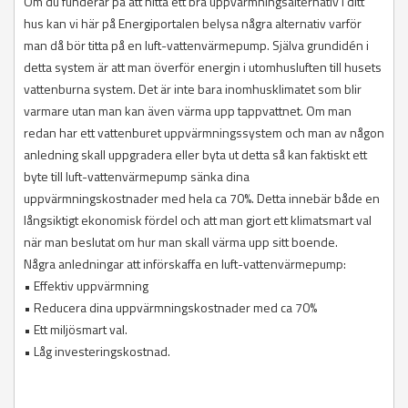
Om du funderar på att hitta ett bra uppvärmningsalternativ i ditt
hus kan vi här på Energiportalen belysa några alternativ varför
man då bör titta på en luft-vattenvärmepump. Själva grundidén i
detta system är att man överför energin i utomhusluften till husets
vattenburna system. Det är inte bara inomhusklimatet som blir
varmare utan man kan även värma upp tappvattnet. Om man
redan har ett vattenburet uppvärmningssystem och man av någon
anledning skall uppgradera eller byta ut detta så kan faktiskt ett
byte till luft-vattenvärmepump sänka dina
uppvärmningskostnader med hela ca 70%. Detta innebär både en
långsiktigt ekonomisk fördel och att man gjort ett klimatsmart val
när man beslutat om hur man skall värma upp sitt boende.
Några anledningar att införskaffa en luft-vattenvärmepump:
• Effektiv uppvärmning
• Reducera dina uppvärmningskostnader med ca 70%
• Ett miljösmart val.
• Låg investeringskostnad.