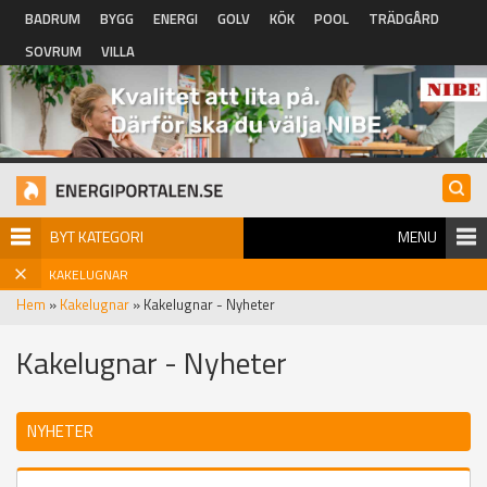
Hoppa till huvudinnehåll
BADRUM
BYGG
ENERGI
GOLV
KÖK
POOL
TRÄDGÅRD
SOVRUM
VILLA
BYT KATEGORI
MENU
KAKELUGNAR
Hem
»
Kakelugnar
» Kakelugnar - Nyheter
Kakelugnar - Nyheter
NYHETER