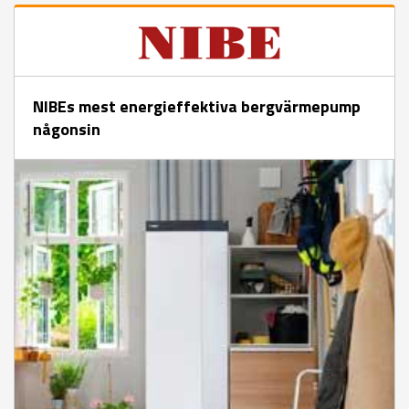
NIBEs mest energieffektiva bergvärmepump
någonsin