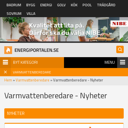
Hoppa till huvudinnehåll
BADRUM
BYGG
ENERGI
GOLV
KÖK
POOL
TRÄDGÅRD
SOVRUM
VILLA
BYT KATEGORI
MENU
VARMVATTENBEREDARE
Hem
»
Varmvattenberedare
» Varmvattenberedare - Nyheter
Varmvattenberedare - Nyheter
NYHETER