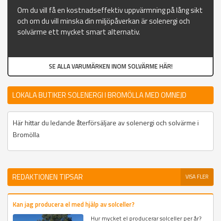
Om du vill få en kostnadseffektiv uppvärmning på lång sikt
och om du vill minska din miljöpåverkan är solenergi och
solvärme ett mycket smart alternativ.
SE ALLA VARUMÄRKEN INOM SOLVÄRME HÄR!
LOKALA BUTIKER SOLENERGI I BROMÖLLA MED OMNEJD
Här hittar du ledande återförsäljare av solenergi och solvärme i
Bromölla
REDAKTIONEN TIPSAR
VISA FLER
Kan jag producera el med hjälp av solceller?
Hur mycket el producerar solceller per år?