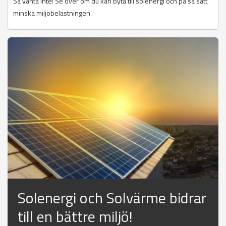
Så vänta inte! Se över om du kan byta till solenergi och på så sätt
minska miljöbelastningen.
Solenergi och Solvärme bidrar
till en bättre miljö!