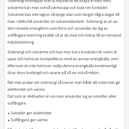
Solenergi förknippar man ju mycket till att skapa el men med
solvärme kan man också värma upp och kyla ner bostäder.
Solvärme kan inte lagras så länge utan som längst några dagar då
man i detta fall använder en ackumulatortank. Solenergi är en av
den renaste energiform som finns och använder du dig av
solfångare med hög kvalité så är du med och bidrar till en minskad
miljöbelastning.
Solenergi och solvärme och kan man bara använda när solen är
uppe och behöver kompletteras med en annan energikälla, men
eftersom du inte behöver nyttja denna energikälla kontinuerligt
ökas dess livslängd och sparar på så vis också miljön.
När man pratar om solenergi så menar man både att solen kan ge
elektricitet och värme.
Det som är skillnaden är om man använder sig av solceller eller
solfångare.
• Solceller ger elektricitet
• Solfångare ger värme