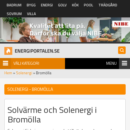
Hoppa till huvudinnehåll
BADRUM
BYGG
ENERGI
GOLV
KÖK
POOL
TRÄDGÅRD
SOVRUM
VILLA
VÄLJ KATEGORI
MENU
Hem
»
Solenergi
» Bromölla
SOLENERGI - BROMÖLLA
Solvärme och Solenergi i
Bromölla