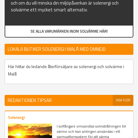
och om du vill minska din miljöpåverkan är solenergi och
solvärme ett mycket smart alternativ.
SE ALLA VARUMÄRKEN INOM SOLVÄRME HÄR!
LOKALA BUTIKER SOLENERGI I MALÅ MED OMNEJD
Här hittar du ledande återförsäljare av solenergi och solvärme i
Malå
REDAKTIONEN TIPSAR
VISA FLER
Solenergi
I solfångare omvandlas solinstrålningen till
värme och kan antingen användas i ett
varmvattensystem för att värma