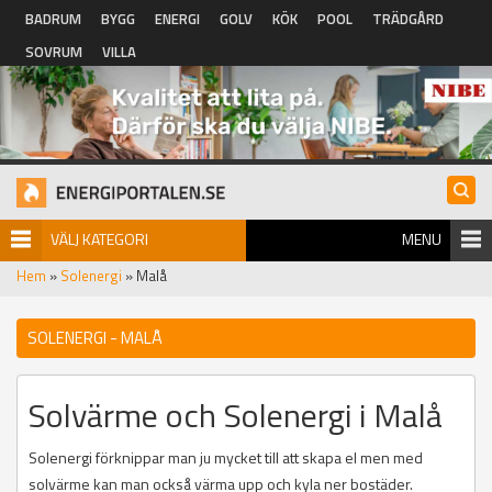
Hoppa till huvudinnehåll
BADRUM
BYGG
ENERGI
GOLV
KÖK
POOL
TRÄDGÅRD
SOVRUM
VILLA
VÄLJ KATEGORI
MENU
Hem
»
Solenergi
» Malå
SOLENERGI - MALÅ
Solvärme och Solenergi i Malå
Solenergi förknippar man ju mycket till att skapa el men med
solvärme kan man också värma upp och kyla ner bostäder.