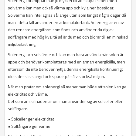
Solenergi förknippar man ju mycket till att skapa el men med
solvärme kan man också värma upp och kyla ner bostäder.
Solvärme kan inte lagras så länge utan som längst några dagar då
man i detta fall använder en ackumulatortank. Solenergi är en av
den renaste energiform som finns och använder du dig av
solfångare med hög kvalité så är du med och bidrar till en minskad
miljöbelastning.
Solenergi och solvärme och kan man bara använda när solen är
uppe och behöver kompletteras med en annan energikälla, men
eftersom du inte behöver nyttja denna energikälla kontinuerligt
ökas dess livslängd och sparar på så vis också miljön.
När man pratar om solenergi så menar man både att solen kan ge
elektricitet och värme.
Det som är skillnaden är om man använder sig av solceller eller
solfångare.
• Solceller ger elektricitet
• Solfångare ger värme