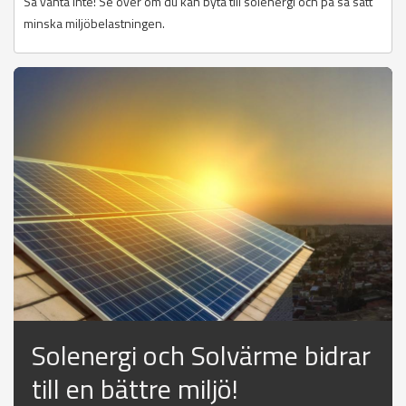
Så vänta inte! Se över om du kan byta till solenergi och på så sätt
minska miljöbelastningen.
Solenergi och Solvärme bidrar
till en bättre miljö!