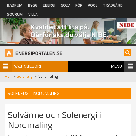
Hoppa till huvudinnehåll
BADRUM
BYGG
ENERGI
GOLV
KÖK
POOL
TRÄDGÅRD
SOVRUM
VILLA
VÄLJ KATEGORI
MENU
Hem
»
Solenergi
» Nordmaling
SOLENERGI - NORDMALING
Solvärme och Solenergi i
Nordmaling