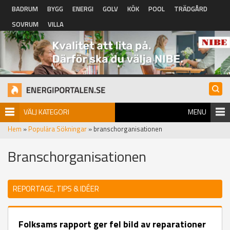
Hoppa till huvudinnehåll
BADRUM
BYGG
ENERGI
GOLV
KÖK
POOL
TRÄDGÅRD
SOVRUM
VILLA
VÄLJ KATEGORI
MENU
Hem
»
Populära Sökningar
» branschorganisationen
Branschorganisationen
REPORTAGE, TIPS & IDÉER
Folksams rapport ger fel bild av reparationer