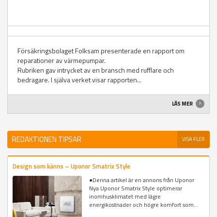
Försäkringsbolaget Folksam presenterade en rapport om
reparationer av värmepumpar.
Rubriken gav intrycket av en bransch med rufflare och
bedragare. I själva verket visar rapporten...
LÄS MER
REDAKTIONEN TIPSAR
VISA FLER
Design som känns – Uponor Smatrix Style
●Denna artikel är en annons från Uponor
Nya Uponor Smatrix Style optimerar
inomhusklimatet med lägre
energikostnader och högre komfort som...