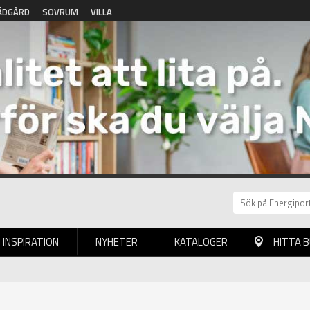
ÄDGÅRD
SOVRUM
VILLA
INSPIRATION
NYHETER
KATALOGER
HITTA 