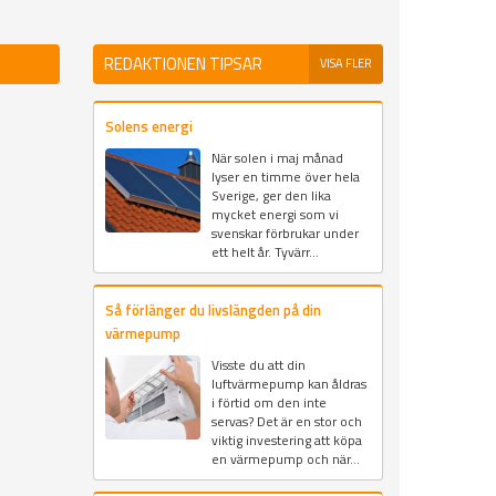
REDAKTIONEN TIPSAR
VISA FLER
Solens energi
När solen i maj månad
lyser en timme över hela
Sverige, ger den lika
mycket energi som vi
svenskar förbrukar under
ett helt år. Tyvärr...
Så förlänger du livslängden på din
värmepump
Visste du att din
luftvärmepump kan åldras
i förtid om den inte
servas? Det är en stor och
viktig investering att köpa
en värmepump och när...