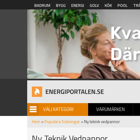
Hoppa till huvudinnehåll
BADRUM
BYGG
ENERGI
GOLV
KÖK
POOL
TR
VÄLJ KATEGORI
VARUMÄRKEN
BILDGALLERI
Hem
»
Populära Sökningar
» Ny teknik vedpannor
Ny Teknik Vedpannor