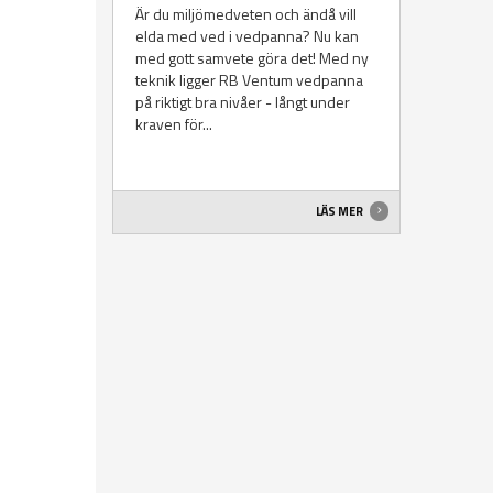
Är du miljömedveten och ändå vill
elda med ved i vedpanna? Nu kan
med gott samvete göra det! Med ny
teknik ligger RB Ventum vedpanna
på riktigt bra nivåer - långt under
kraven för...
LÄS MER