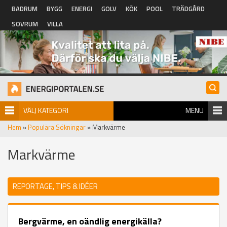
Hoppa till huvudinnehåll
BADRUM
BYGG
ENERGI
GOLV
KÖK
POOL
TRÄDGÅRD
SOVRUM
VILLA
VÄLJ KATEGORI
MENU
Hem
»
Populära Sökningar
» Markvärme
Markvärme
REPORTAGE, TIPS & IDÉER
Bergvärme, en oändlig energikälla?