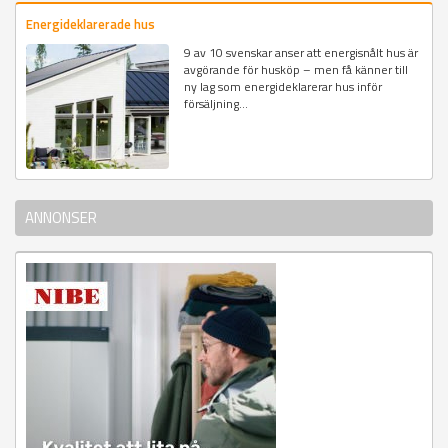
Energideklarerade hus
9 av 10 svenskar anser att energisnålt hus är
avgörande för husköp – men få känner till
ny lag som energideklarerar hus inför
försäljning...
ANNONSER