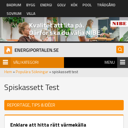
Hoppa till huvudinnehåll
BADRUM
BYGG
ENERGI
GOLV
KÖK
POOL
TRÄDGÅRD
SOVRUM
VILLA
VÄLJ KATEGORI
MENU
Hem
»
Populära Sökningar
» spiskassett test
Spiskassett Test
REPORTAGE, TIPS & IDÉER
Enklare att hitta rätt värmekälla