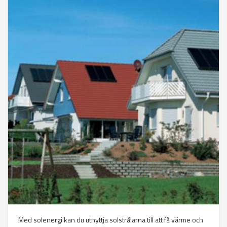
Med solenergi kan du utnyttja solstrålarna till att få värme och