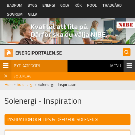
Hoppa till huvudinnehåll
BADRUM
BYGG
ENERGI
GOLV
KÖK
POOL
TRÄDGÅRD
SOVRUM
VILLA
BYT KATEGORI
MENU
SOLENERGI
Hem
»
Solenergi
» Solenergi - Inspiration
Solenergi - Inspiration
INSPIRATION OCH TIPS & IDÉER FÖR SOLENERGI