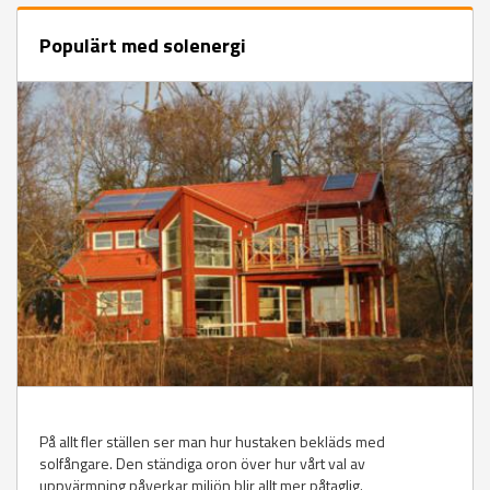
Populärt med solenergi
På allt fler ställen ser man hur hustaken bekläds med
solfångare. Den ständiga oron över hur vårt val av
uppvärmning påverkar miljön blir allt mer påtaglig.