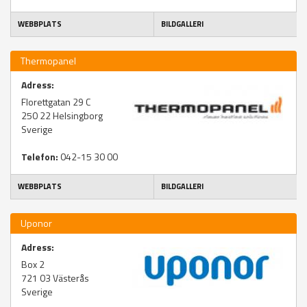
WEBBPLATS
BILDGALLERI
Thermopanel
Adress:
Florettgatan 29 C
250 22
Helsingborg
Sverige
Telefon:
042-15 30 00
WEBBPLATS
BILDGALLERI
Uponor
Adress:
Box 2
721 03
Västerås
Sverige