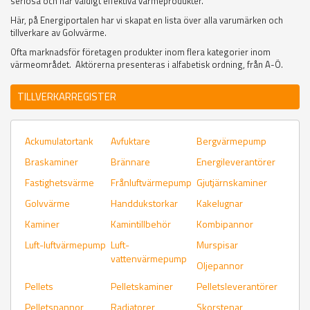
seriösa och har väldigt effektiva värmeprodukter.
Här, på Energiportalen har vi skapat en lista över alla varumärken och
tillverkare av Golvvärme.
Ofta marknadsför företagen produkter inom flera kategorier inom
värmeområdet. Aktörerna presenteras i alfabetisk ordning, från A-Ö.
TILLVERKARREGISTER
Ackumulatortank
Avfuktare
Bergvärmepump
Braskaminer
Brännare
Energileverantörer
Fastighetsvärme
Frånluftvärmepump
Gjutjärnskaminer
Golvvärme
Handdukstorkar
Kakelugnar
Kaminer
Kamintillbehör
Kombipannor
Luft-luftvärmepump
Luft-
Murspisar
vattenvärmepump
Oljepannor
Pellets
Pelletskaminer
Pelletsleverantörer
Pelletspannor
Radiatorer
Skorstenar