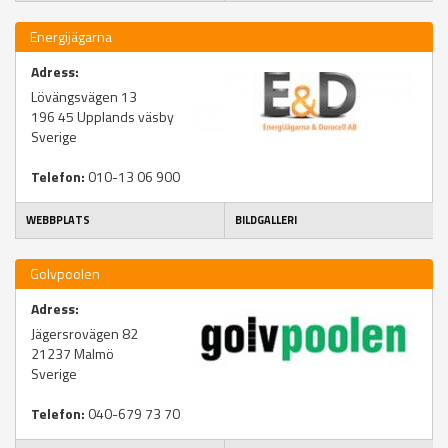
Energijägarna
Adress:
Lövängsvägen 13
196 45
Upplands väsby
Sverige
Telefon:
010-13 06 900
WEBBPLATS
BILDGALLERI
Golvpoolen
Adress:
Jägersrovägen 82
21237
Malmö
Sverige
Telefon:
040-679 73 70