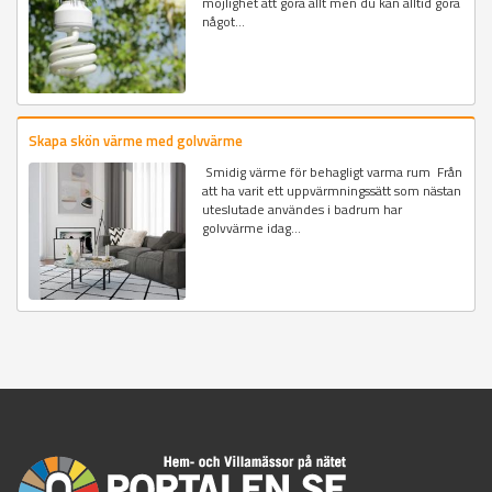
möjlighet att göra allt men du kan alltid göra
något...
Skapa skön värme med golvvärme
Smidig värme för behagligt varma rum Från
att ha varit ett uppvärmningssätt som nästan
uteslutade användes i badrum har
golvvärme idag...