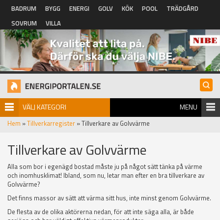
Hoppa till huvudinnehåll
BADRUM
BYGG
ENERGI
GOLV
KÖK
POOL
TRÄDGÅRD
SOVRUM
VILLA
VÄLJ KATEGORI
MENU
Hem
»
Tillverkarregister
» Tillverkare av Golvvärme
Tillverkare av Golvvärme
Alla som bor i egenägd bostad måste ju på något sätt tänka på värme
och inomhusklimat! Ibland, som nu, letar man efter en bra tillverkare av
Golvvärme?
Det finns massor av sätt att värma sitt hus, inte minst genom Golvvärme.
De flesta av de olika aktörerna nedan, för att inte säga alla, är både