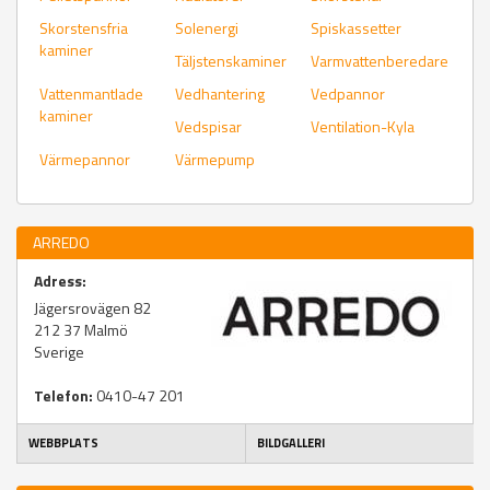
Skorstensfria
Solenergi
Spiskassetter
kaminer
Täljstenskaminer
Varmvattenberedare
Vattenmantlade
Vedhantering
Vedpannor
kaminer
Vedspisar
Ventilation-Kyla
Värmepannor
Värmepump
ARREDO
Adress:
Jägersrovägen 82
212 37
Malmö
Sverige
Telefon:
0410-47 201
WEBBPLATS
BILDGALLERI