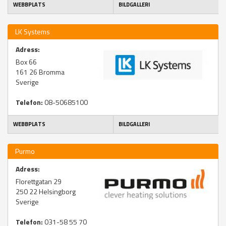
WEBBPLATS
BILDGALLERI
LK Systems
Adress:
Box 66
161 26
Bromma
Sverige
Telefon:
08-50685100
WEBBPLATS
BILDGALLERI
Purmo
Adress:
Florettgatan 29
250 22
Helsingborg
Sverige
Telefon:
031-58 55 70